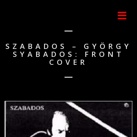
SZABADOS – GYÖRGY
SYABADOS: FRONT
COVER