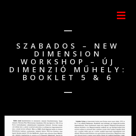
SZABADOS – NEW
DIMENSION
WORKSHOP – ÚJ
DIMENZIÓ MŰHELY:
BOOKLET 5 & 6