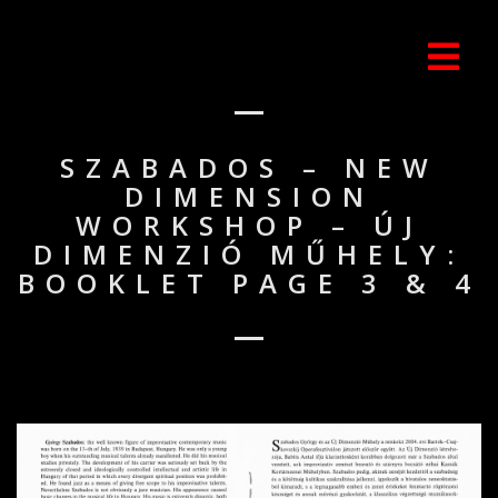
SZABADOS – NEW
DIMENSION
WORKSHOP – ÚJ
DIMENZIÓ MŰHELY:
BOOKLET PAGE 3 & 4