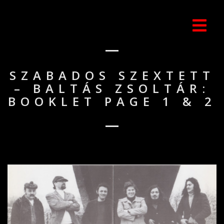
SZABADOS SZEXTETT
– BALTÁS ZSOLTÁR:
BOOKLET PAGE 1 & 2