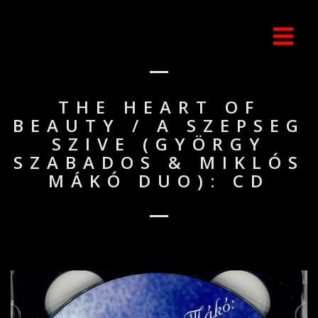
THE HEART OF
BEAUTY / A SZEPSEG
SZIVE (GYÖRGY
SZABADOS & MIKLÓS
MÁKÓ DUO): CD