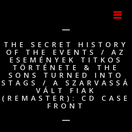
THE SECRET HISTORY
OF THE EVENTS / AZ
ESEMÉNYEK TITKOS
TÖRTÉNETE & THE
SONS TURNED INTO
STAGS / A SZARVASSÁ
VÁLT FIAK
(REMASTER): CD CASE
FRONT