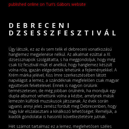
published online on Turi’s Gábors website
DEBRECENI
DZSESSZFESZTIVÁL
Úgy látszik, ez az év sem telik el debreceni vonatkozású
hanglemez megjelenése nélkül. Az alkalmat ezúttal a XI.
dzsessznapok szolgáltatta, s ha meg­gondoljuk, hogy még
csak tíz fesztivál múlt el anélkül, hogy hanglemez készült
volna róla, igazán elégedettek lehetünk a fejleményekkel. A
Krém márka jelével, Kiss Imre szerkesz­té­sében látott
napvilágot a lemez, a szándéknak megfelelően csak magyar
együttesek felvétele­i­vel. Ennek is nagyon örülünk
természetesen, de még jobban örülnénk, ha mondjuk egy
dupla albumot vehettünk volna a kézbe, amelynek másik
lemezén külföldi muzsikusok játszanak. Az évek során
ugyanis annyi jeles zenész fordult meg Debrecenben, hogy
nagy kár elszalasztani a kínálkozó lehetőséget. Reméljük, a
kiadók gondolatai is hasonló következtetésre jutnak.
Hét számot tartalmaz ez a lemez, meglehetősen széles