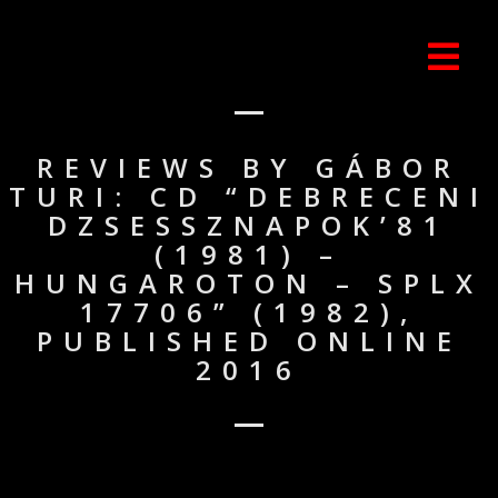
REVIEWS BY GÁBOR
TURI: CD “DEBRECENI
DZSESSZNAPOK’81
(1981) –
HUNGAROTON – SPLX
17706” (1982),
PUBLISHED ONLINE
2016