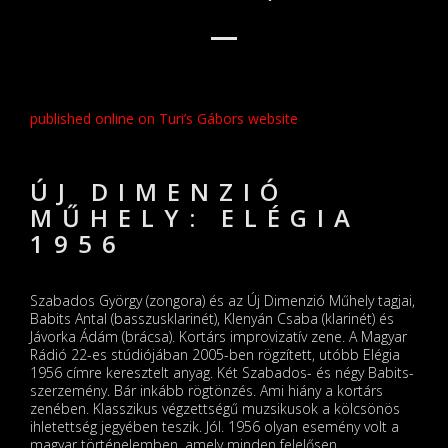
published online on Turi’s Gábors website
ÚJ DIMENZIÓ
MŰHELY: ELÉGIA
1956
Szabados György (zongora) és az Új Dimenzió Műhely tagjai,
Babits Antal (basszusklarinét), Klenyán Csaba (klarinét) és
Jávorka Ádám (brácsa). Kortárs improvizatív zene. A Magyar
Rádió 22-es stúdiójában 2005-ben rögzített, utóbb Elégia
1956 címre keresztelt anyag. Két Szabados- és négy Babits-
szerzemény. Bár inkább rögtönzés. Ami hiány a kortárs
zenében. Klasszikus végzettségű muzsikusok a kölcsönös
ihletettség jegyében teszik. Jól. 1956 olyan esemény volt a
magyar történelemben, amely minden felelősen