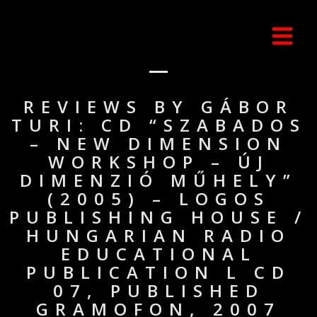
REVIEWS BY GÁBOR
TURI: CD “SZABADOS
– NEW DIMENSION
WORKSHOP – ÚJ
DIMENZIÓ MŰHELY”
(2005) – LOGOS
PUBLISHING HOUSE /
HUNGARIAN RADIO
EDUCATIONAL
PUBLICATION L CD
07, PUBLISHED
GRAMOFON, 2007