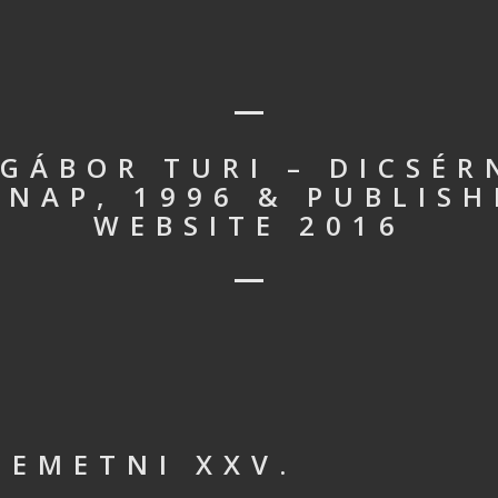
 GÁBOR TURI – DICSÉR
 NAP, 1996 & PUBLIS
WEBSITE 2016
TEMETNI XXV.