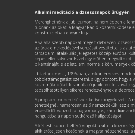
Alkalmi meditáció a dzsessznapok ürügyén
Merenghetnénk a jubileumon, ha nem éppen a fennma
tudnánk az okát: a Magyar Rádió közreműködése és 
konstrukció­ban ennyire futja.
A valaha szebb napokat megélt debreceni dzsesszna
az árak emelkedésével vonzását veszítette, s az u
társadalmi átalakulás jellegzetes közép-európai k
képes ellensúlyozni. Ezzel egy időben megváltozott 
pikantériáját, s az lett, ami normális kö­rülmények k
Itt tartunk most, 1996-ban, amikor, érde­kes módon
többlettámo­ga­tást szerezni, s úgy döntött, hogy a 
közreműködőket felvonultató jubileumi fesztivál jegyei
tapsol­hatott ilyen sikeres rendezvénynek a debrec
A program minden ízlésnek kedvezni igye­kezett. A n
tehetség­nél, hamarosan az ő nemzedékük lesz a m
érdeklődőt vonzott, a hagyomá­nyos, záró dixie­land
hangulatba a na­pon sütkérező hallgatóságot.
A két esti kon­cert eltérő vilá­gokba vitte a közön
akik erő­teljesen kötődnek a magyar népzenéhez, a m