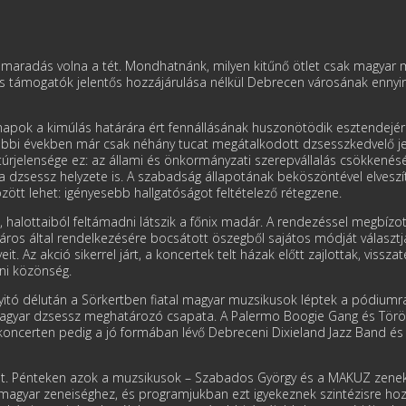
radás volna a tét. Mondhatnánk, milyen kitűnő ötlet csak magyar mu
támogatók jelentős hozzájárulása nélkül Debrecen városának ennyire
pok a kimúlás határára ért fennál­lásának huszonötödik esztendejére
tóbbi években már csak néhány tucat megá­talkodott dzsesszkedvelő je
ultúrjelensége ez: az állami és önkormányzati szerepvállalás csökke
a dzsessz helyzete is. A szabadság állapotának beköszöntével elveszí­
özött lehet: igényesebb hallgató­ságot feltételező rétegzene.
, halottaiból feltámadni látszik a főnix madár. A rendezéssel megbíz
város által rendelkezésére bocsátott öszegből sajátos módját választja
t. Az akció sikerrel járt, a koncertek telt házak előtt zajlottak, vissza
eni közönség.
yitó délután a Sörkertben fiatal magyar muzsikusok léptek a pódiumra
agyar dzsessz meghatá­rozó csapata. A Palermo Boogie Gang és Törö
koncerten pedig a jó formá­ban lévő Debre­ceni Dixieland Jazz Band és
séget. Pénteken azok a muzsikusok – Sza­bados György és a MAKUZ zenek
agyar zeneiséghez, és programjukban ezt igye­keznek szintézisre hozni