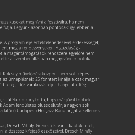
zsikuso­kat meghívni a fesztiválra, ha nem
 futja. Legyünk azonban pontosak: így, ebben a
. A prog­ram eljelentéktelenedésével érdekességét,
lent meg a rendez­vényeken. A gazdasági-
nését a magántámogatások rendszere egyelőre nem
tette a szembenállásban megnyilvánuló poli­tikai
ott Köl­csey művelődési központ nem volt képes
 az ünnep­lésnek: 25 forintért kínálja a csak magyar
tért a régi idők várakozásteljes hangulata. Rég
, s játékuk bizonyította, hogy már jóval többek
k Ádám lendületes bluesdélutánja nagyon sok
 a ki­tűnő budapesti Hot Jazz Bánd ringatta kellemes
ar, Dresch Mihály, Grencsó István – kaptak teret,
 a dzsessz kifeje­ző eszközeivel. Dresch Mihály