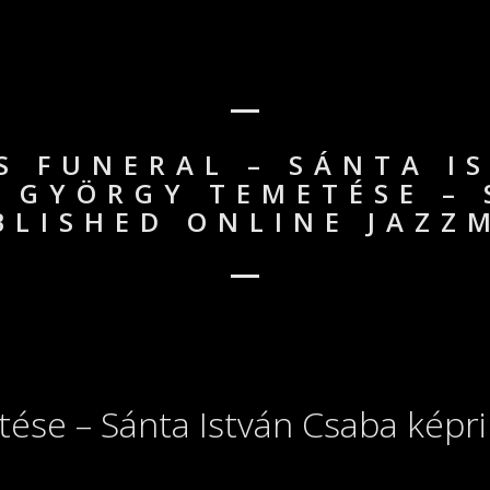
S FUNERAL – SÁNTA I
 GYÖRGY TEMETÉSE –
BLISHED ONLINE JAZZM
ése – Sánta István Csaba képri