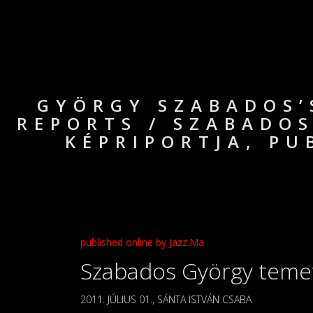
GYÖRGY SZABADOS’
REPORTS / SZABADOS
KÉPRIPORTJA, PU
published online by Jazz.Ma
Szabados György temet
2011. JÚLIUS 01., SÁNTA ISTVÁN CSABA