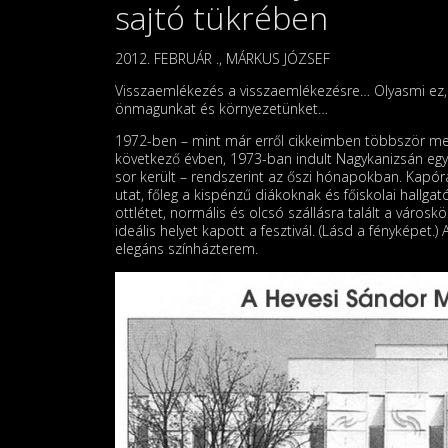
sajtó tükrében
2012. FEBRUÁR ., MÁRKUS JÓZSEF
Visszaemlékezés a visszaemlékezésre… Olyasmi ez, 
önmagunkat és környezetünket…
1972-ben – mint már erről cikkeimben többször mege
következő évben, 1973-ban indult Nagykanizsán egy
sor került – rendszerint az őszi hónapokban. Kapóra
utat, főleg a kispénzű diákoknak és főiskolai hallga
ottlétet, normális és olcsó szállásra talált a vár
ideális helyet kapott a fesztivál. (Lásd a fényképet
elegáns színházterem.