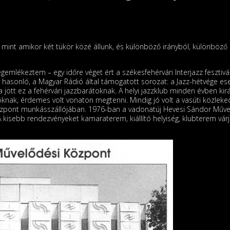
mint amikor két tükör közé állunk, és különböző irányból, különböző
mlékeztem – egy időre véget ért a székesfehérvári Interjazz fesztivá
 hasonló, a Magyar Rádió által támogatott sorozat: a Jazz-hétvége 
 jött ez a fehérvári jazzbarátoknak. A helyi jazzklub minden évben kir
tóknak, érdemes volt vonaton megtenni. Mindig jó volt a vasúti közleked
osközpont munkásszállójában. 1976-ban a vadonatúj Hevesi Sándor Műve
.) A kisebb rendezvényeket kamaraterem, kiállító helyiség, klubterem vár