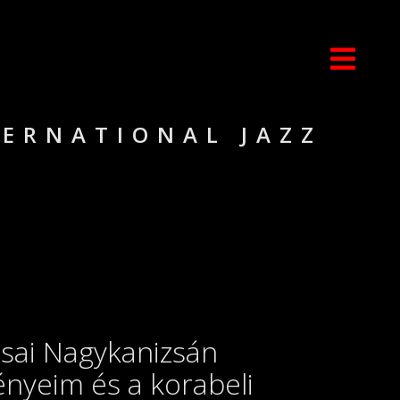
TERNATIONAL JAZZ
L
rsai Nagykanizsán
ményeim és a korabeli