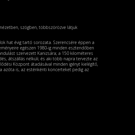
 nézetben, szögben, többszörözve látjuk
lok hat évig tartó sorozata. Szerencsére éppen a
eseményeire egészen 1980-ig minden esztendőben
ándulást szervezett Kanizsára; a 150 kilométeres
és, átszállás nélküli; és aki több napra tervezte az
lődési Központ átadásával minden igényt kielégítő,
ja azóta is, az esténkénti koncerteket pedig az