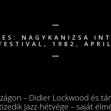
LES: NAGYKANIZSA IN
FESTIVAL, 1982, APRI
zágon – Didier Lockwood és tá
tizedik Jazz-hétvége – saját él