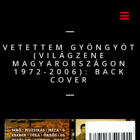
VETETTEM GYÖNGYÖT
(VILÁGZENE
MAGYARORSZÁGON
1972-2006): BACK
COVER