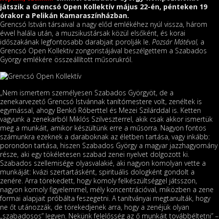
játszik a Grencsó Open Kollektív május 22-én, pénteken 19
órakor a Pelikán Kamaraszínházban.
Grencsó István társaival a nagy előd emlékéhez nyúl vissza, három
évvel halála után, a muzsikustársak közül elsőként, és korai
időszakának legfontosabb darabjait porolják le.
Pozsár Mátéval,
a
Grencsó Open Kollektiv zongoristájával beszélgettem a Szabados
György emlékére összeállított műsorukról.
„Nem ismertem személyesen Szabados Györgyöt, de a
zenekarvezető Grencsó Istvánnak tanítómestere volt, zenéltek is
egymással, ahogy Benkő Róberttel és Mezei Szilárddal is. Ketten
vagyunk a zenekarból Miklós Szilveszterrel, akik csak akkor ismertük
meg a munkáit, amikor készültünk erre a műsorra. Nagyon fontos
számunkra ezeknek a daraboknak az életben tartása, vagy inkább:
porondon tartása, hiszen Szabados György a magyar jazzhagyomány
része, aki egy tökéletesen szabad zenei nyelvet dolgozott ki.
Szabados szellemisége olyasvalakié, aki nagyon komolyan vette a
munkáját: kvázi szertartásként, spirituális dologként gondolt a
zenére. Arra törekedett, hogy komoly felkészültséggel játsszon,
nagyon komoly figyelemmel, mély koncentrációval, miközben a zene
formai alapjait próbálta feszegetni. A tanítványai megtanulták, hogy
ne őt utánozzák, de törekedjenek arra, hogy a zenéjük olyan
„szabadosos” legyen. Nekünk felelősség az ő munkáit továbbéltetni” –