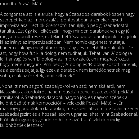
mondta Pozsár Máté.
A zongorista azt is elárulta, hogy a Szabados-darabok közben nagy
szerepet kap az improvizálás, pontosabban a zenekar együtt
improvizálása – ezt ők Grencsótól tanulják, ő pedig Szabadostól
tanulta. „Ezt úgy kell elképzelni, hogy minden darabnak van egy jól
megkomponált része, ez tekinthető Szabados darabjának – ez jelöli
ki az irányt az improvizációban. Nem homlokegyenest mutatja,
hanem csak úgy meghatároz egy irányt, és mi ebből indulunk ki. De
azt, hogy hova fut ki a dolog, nem tudhatjuk. Tehát: van ’A’ dolog (a
leírt anyag) és van ’B’ dolog – az improvizáció, ami meghatározza,
hogy merre megyünk. Ami pedig ’A’ dolog és ’B’ dolog között történik,
az a zenész sajátja. Így ezek a darabok nem ismétlődhetnek meg
soha, csak az érzetek, amit keltenek.”
„Noha itt nem szigorú szabályokról van szó; nem skáláról, nem
klasszikus akkordokról, hanem pusztán zenei eszközökről, például
ritmikáról. A Szabados darabok nagyon jók, és nagyon szépek a
különböző témák kompozíciói” – vélekedik Pozsár Máté. – „Én
máshogy gondolok a darabokra, miközben játszom, de talán a zenei
szabadságszint és a hozzáállásom ugyanaz lehet, mint Szabadosnál.
Próbálok ugyanúgy gondolkodni, de azért a részletek mindig
különbözőek lesznek.”