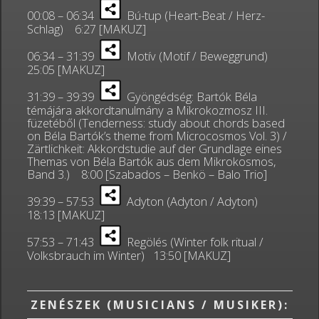
00:08 – 06:34
Bú-tup (Heart-Beat / Herz-
Schlag) 6:27 [MAKUZ]
06:34 – 31:39
Motív (Motif / Beweggrund)
25:05 [MAKUZ]
31:39 – 39:39
Gyöngédség: Bartók Béla
témájára akkordtanulmány a Mikrokozmosz III.
füzetéből (Tenderness: study about chords based
on Béla Bartók’s theme from Microcosmos Vol. 3) /
Zärtlichkeit: Akkordstudie auf der Grundlage eines
Themas von Béla Bartók aus dem Mikrokosmos,
Band 3.) 8:00 [Szabados – Benkö – Balo Trio]
39:39 – 57:53
Adyton (Adyton / Adyton)
18:13 [MAKUZ]
57:53 – 71:43
Regölés (Winter folk ritual /
Volksbrauch im Winter) 13:50 [MAKUZ]
ZENÉSZEK (MUSICIANS / MUSIKER):