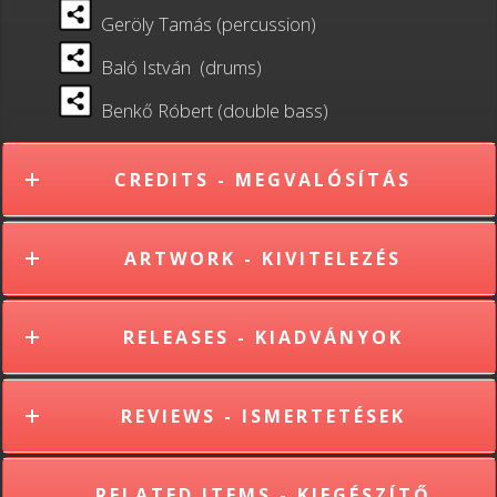
Geröly Tamás (percussion)
Baló István (drums)
Benkő Róbert (double bass)
CREDITS - MEGVALÓSÍTÁS
ARTWORK - KIVITELEZÉS
RELEASES - KIADVÁNYOK
REVIEWS - ISMERTETÉSEK
RELATED ITEMS - KIEGÉSZÍTŐ