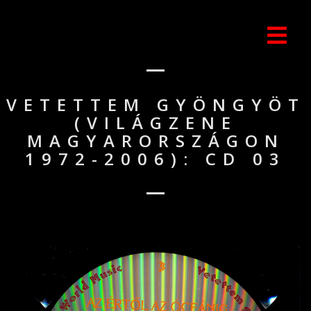
VETETTEM GYÖNGYÖT
(VILÁGZENE
MAGYARORSZÁGON
1972-2006): CD 03