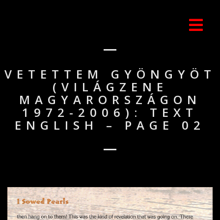
VETETTEM GYÖNGYÖT
(VILÁGZENE
MAGYARORSZÁGON
1972-2006): TEXT
ENGLISH – PAGE 02