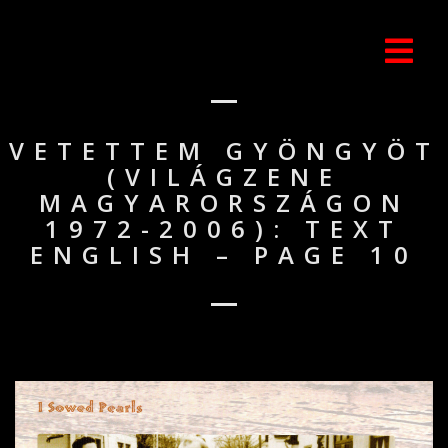
VETETTEM GYÖNGYÖT
(VILÁGZENE
MAGYARORSZÁGON
1972-2006): TEXT
ENGLISH – PAGE 10