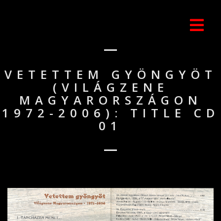
VETETTEM GYÖNGYÖT
(VILÁGZENE
MAGYARORSZÁGON
1972-2006): TITLE CD
01