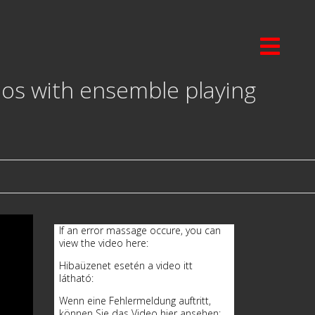
dos with ensemble playing
If an error massage occure, you can
view the video here:
Hibaüzenet esetén a video itt
látható:
Wenn eine Fehlermeldung auftritt,
können Sie das Video hier ansehen: