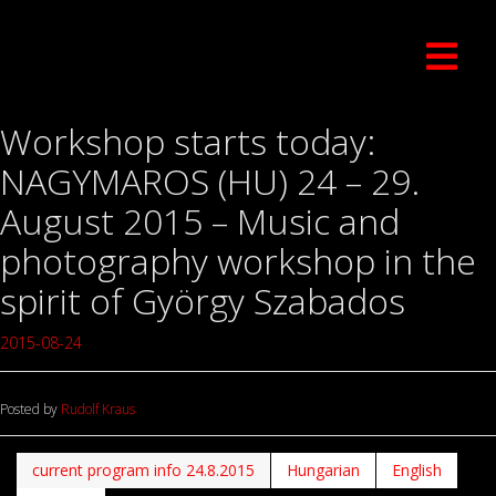
Workshop starts today:
NAGYMAROS (HU) 24 – 29.
August 2015 – Music and
photography workshop in the
spirit of György Szabados
2015-08-24
Posted by
Rudolf Kraus
current program info 24.8.2015
Hungarian
English