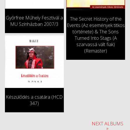
Győrfree Műhely Fesztivál a
The Secret History of the
MU Színházban 2007/3
Events (Az események titkos
története) & The Sons
Turned Into Stags (A
szarvassá vált fiak)
(Remaster)
Készülődés a csatára (HCD
347)
NEXT ALBUMS
»