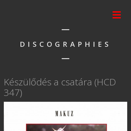
DISCOGRAPHIES
Készülődés a csatára (HCD
347)