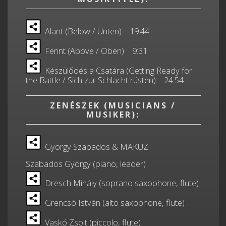
Alant (Below / Unten) 19:44
Fennt (Above / Oben) 9:31
Készülődés a Csatára (Getting Ready for
the Battle / Sich zur Schlacht rüsten) 24:54
ZENÉSZEK (MUSICIANS /
MUSIKER):
György Szabados & MAKUZ
Szabados György (piano, leader)
Dresch Mihály (soprano saxophone, flute)
Grencsó István (alto saxophone, flute)
Vaskó Zsolt (piccolo, flute)