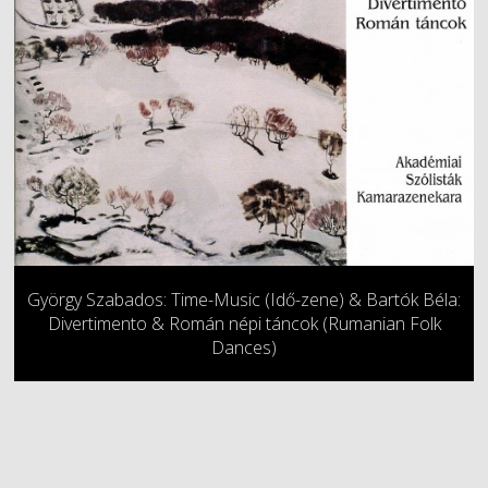
György Szabados: Time-Music (Idő-zene) & Bartók Béla:
Divertimento & Román népi táncok (Rumanian Folk
Dances)