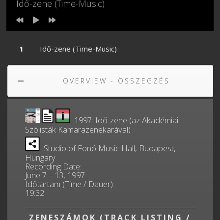
Idő-zene (Time-Music)
Idő-zene (Time-Music)
OVERVIEW - ÖSSZEGZÉS
1997: Idő-zene (az Akadémiai
Szólisták Kamarazenekarával)
Studio of Fonó Music Hall, Budapest,
Hungary
Recording Date:
June 7 – 13, 1997
Időtartam (Time / Dauer):
19:32
ZENESZÁMOK (TRACK LISTING /