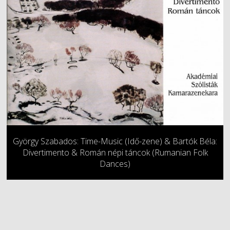
György Szabados: Time-Music (Idő-zene) & Bartók Béla:
Divertimento & Román népi táncok (Rumanian Folk
Dances)