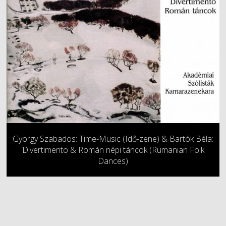
György Szabados: Time-Music (Idő-zene) & Bartók Béla:
Divertimento & Román népi táncok (Rumanian Folk
Dances)