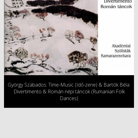
György Szabados: Time-Music (Idő-zene) & Bartók Béla:
Divertimento & Román népi táncok (Rumanian Folk
Dances)