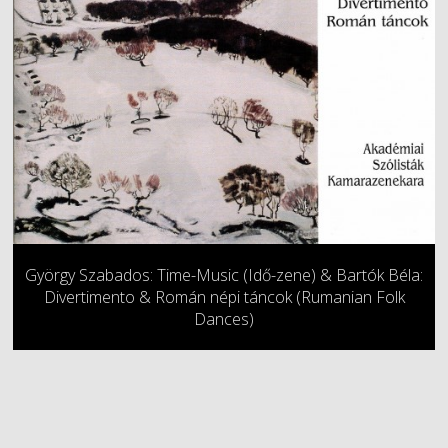
György Szabados: Time-Music (Idő-zene) & Bartók Béla:
Divertimento & Román népi táncok (Rumanian Folk
Dances)