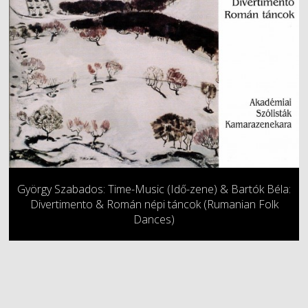
György Szabados: Time-Music (Idő-zene) & Bartók Béla:
Divertimento & Román népi táncok (Rumanian Folk
Dances)