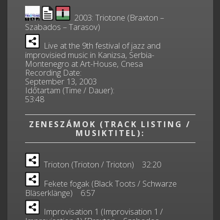
2003: Triotone (Braxton –
Szabados – Tarasov)
Live at the 9th festival of jazz and
improvisied music in Kanizsa, Serbia-
Montenegro at Art-House, Cnesa
Recording Date:
September 13, 2003
Időtartam (Time / Dauer):
53:48
ZENESZÁMOK (TRACK LISTING /
MUSIKTITEL):
Trioton (Trioton / Trioton) 32:20
Fekete fogak (Black Toots / Schwarze
Bläserklänge) 6:57
Improvisation 1 (Improvisation 1 /