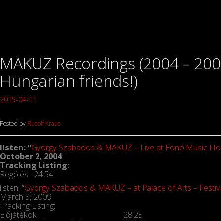
MAKUZ Recordings (2004 – 2009) 
Hungarian friends!)
2015-04-11
Posted by
Rudolf Kraus
listen: “
György Szabados & MAKUZ – Live at Fonó Music Ho
October 2, 2004
Tracking Listing:
Regölés 24:54
listen: “
György Szabados & MAKUZ – at Palace of Arts – Festiv
March 3, 2009
Tracking Listing:
Előjátékok 28:25