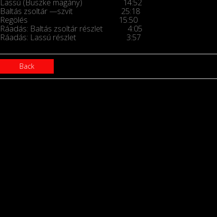
Lassú (Büszke magány) 14:52
Baltás zsoltár —szvit 25:18
Regölés 15:50
Ráadás: Baltás zsoltár részlet 4:05
Ráadás: Lassú részlet 3:57
Back