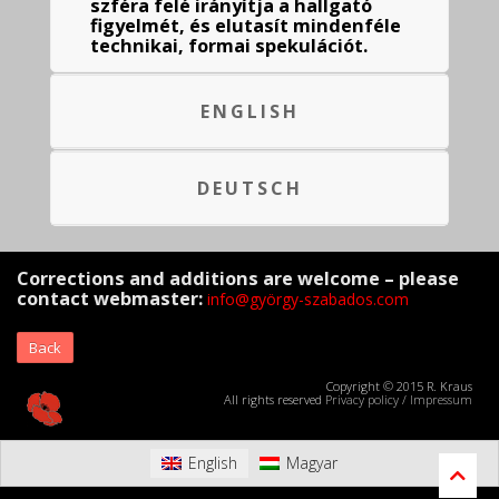
szféra felé irányítja a hallgató
figyelmét, és elutasít mindenféle
technikai, formai spekulációt.
ENGLISH
DEUTSCH
Corrections and additions are welcome – please
contact webmaster:
info@györgy-szabados.com
Back
Copyright © 2015 R. Kraus
All rights reserved
Privacy policy
/
Impressum
English
Magyar