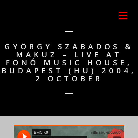
GYÖRGY SZABADOS &
MAKUZ – LIVE AT
FONÓ MUSIC HOUSE,
BUDAPEST (HU) 2004,
2 OCTOBER