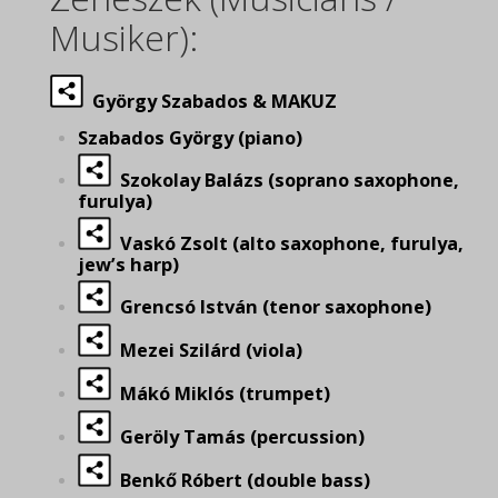
Musiker):
György Szabados & MAKUZ
Szabados György (piano)
Szokolay Balázs (soprano saxophone,
furulya)
Vaskó Zsolt (alto saxophone, furulya,
jew’s harp)
Grencsó István (tenor saxophone)
Mezei Szilárd (viola)
Mákó Miklós (trumpet)
Geröly Tamás (percussion)
Benkő Róbert (double bass)