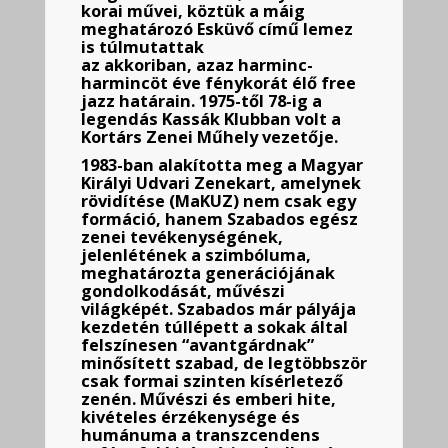
korai művei, köztük a máig
meghatározó Esküvő című lemez
is túlmutattak
az akkoriban, azaz harminc-
harmincöt éve fénykorát élő free
jazz határain. 1975-től 78-ig a
legendás Kassák Klubban volt a
Kortárs Zenei Műhely vezetője.
1983-ban alakította meg a Magyar
Királyi Udvari Zenekart, amelynek
rövidítése (MaKUZ) nem csak egy
formáció, hanem Szabados egész
zenei tevékenységének,
jelenlétének a szimbóluma,
meghatározta generációjának
gondolkodását, művészi
világképét. Szabados már pályája
kezdetén túllépett a sokak által
felszínesen “avantgárdnak”
minősített szabad, de legtöbbször
csak formai szinten kísérletező
zenén. Művészi és emberi hite,
kivételes érzékenysége és
humánuma a transzcendens