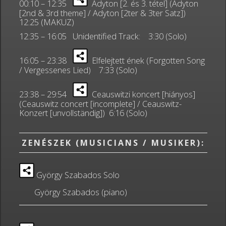
00:10 – 12:35
Adyton [2. és 3. tétel] (Adyton
[2nd & 3rd theme] / Adyton [2ter & 3ter Satz])
12:25 (MAKUZ)
12:35 – 16:05 Unidentified Track: 3:30 (Solo)
16:05 – 23:38
Elfelejtett ének (Forgotten Song
/ Vergessenes Lied) 7:33 (Solo)
23:38 – 29:54
Ceauswitzi koncert [hiányos]
(Ceauswitz concert [incomplete] / Ceauswitz-
Konzert [unvollständig]) 6:16 (Solo)
ZENÉSZEK (MUSICIANS / MUSIKER):
György Szabados Solo
György Szabados (piano)