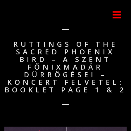
RUTTINGS OF THE
SACRED PHOENIX
BIRD – A SZENT
FŐNIXMADÁR
DÜRRÖGÉSEI –
KONCERT FELVETEL:
BOOKLET PAGE 1 & 2