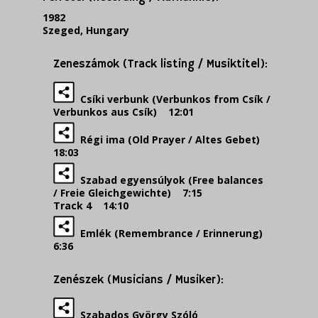
1982
Szeged, Hungary
Zeneszámok (Track listing / Musiktitel):
Csíki verbunk (Verbunkos from Csík /
Verbunkos aus Csík) 12:01
Régi ima (Old Prayer / Altes Gebet)
18:03
Szabad egyensúlyok (Free balances
/ Freie Gleichgewichte) 7:15
Track 4 14:10
Emlék (Remembrance / Erinnerung)
6:36
Zenészek (Musicians / Musiker):
Szabados György Szóló