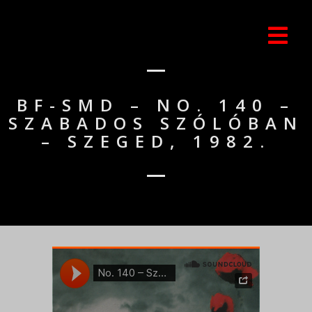
BF-SMD – NO. 140 –
SZABADOS SZÓLÓBAN
– SZEGED, 1982.