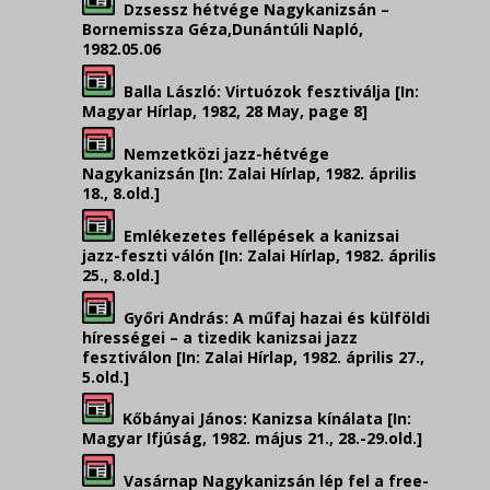
Dzsessz hétvége Nagykanizsán –
Bornemissza Géza,Dunántúli Napló,
1982.05.06
Balla László: Virtuózok fesztiválja [In:
Magyar Hírlap, 1982, 28 May, page 8]
Nemzetközi jazz-hétvége
Nagykanizsán [In: Zalai Hírlap, 1982. április
18., 8.old.]
Emlékezetes fellépések a kanizsai
jazz-feszti válón [In: Zalai Hírlap, 1982. április
25., 8.old.]
Győri András: A műfaj hazai és külföldi
hírességei – a tizedik kanizsai jazz
fesztiválon [In: Zalai Hírlap, 1982. április 27.,
5.old.]
Kőbányai János: Kanizsa kínálata [In:
Magyar Ifjúság, 1982. május 21., 28.-29.old.]
Vasárnap Nagykanizsán lép fel a free-