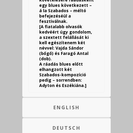
egy blues következett –
á la Szabados – méltó
befejezéséül a
fesztiválnak.
[A fiatalabb olvasók
kedvéért úgy gondolom,
a szextett felállását ki
kell egészítenem két
névvel: Vajda Sándor
(bőgő) és Faragó Antal
(dob).
A ráadás blues előtt
elhangzott két
Szabados-kompozíció
pedig – sorrendben:
Adyton és Eszékiána.]
ENGLISH
DEUTSCH