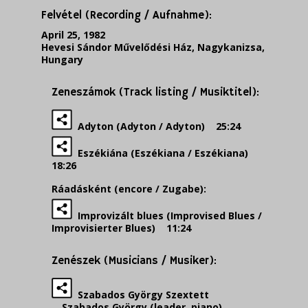
Felvétel (Recording / Aufnahme):
April 25, 1982
Hevesi Sándor Művelődési Ház, Nagykanizsa,
Hungary
Zeneszámok (Track listing / Musiktitel):
Adyton (Adyton / Adyton) 25:24
Eszékiána (Eszékiana / Eszékiana)
18:26
Ráadásként (encore / Zugabe):
Improvizált blues (Improvised Blues /
Improvisierter Blues) 11:24
Zenészek (Musicians / Musiker):
Szabados György Szextett
Szabados György (leader, piano)