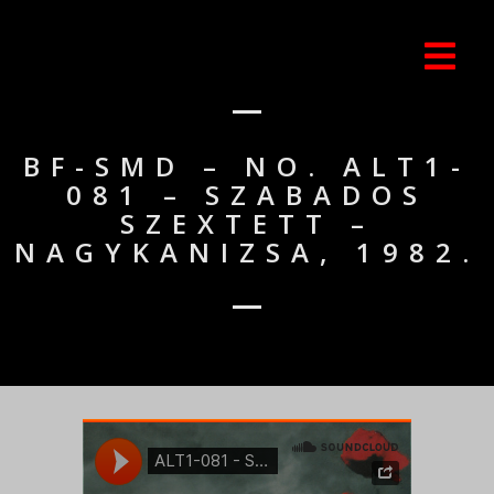
BF-SMD – NO. ALT1-
081 – SZABADOS
SZEXTETT –
NAGYKANIZSA, 1982.