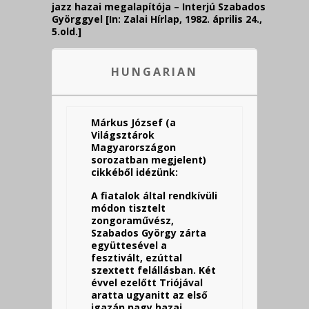
jazz hazai megalapítója – Interjú Szabados
Györggyel [In: Zalai Hírlap, 1982. április 24.,
5.old.]
HUNGARIAN
Márkus József (a
Világsztárok
Magyarországon
sorozatban megjelent)
cikkéből idézünk:
A fiatalok által rendkívüli
módon tisztelt
zongoraművész,
Szabados György zárta
együttesével a
fesztivált, ezúttal
szextett felállásban. Két
évvel ezelőtt Triójával
aratta ugyanitt az első
igazán nagy hazai