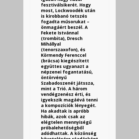
fesztiválsikerét. Hogy
most, Lockwoodék után
is kirobbanó tetszés
fogadta műsorukat –
önmagáért beszél. A
Fekete Istvánnal
(trombita), Dresch
Mihállyal
(tenorszaxofon), és
Körmendy Ferenccel
(brácsa) kiegészített
együttes ugyanazt a
népzenei fogantatású,
öntörvényű
Szabadoszenét játssza,
mint a Trió. A három
vendégzenész érti, és
igyekszik magáévá tenni
a kompozíciók lényegét.
Ha akadtak is apróbb
hibák, azok csak az
elégtelen mennyiségű
próbalehetőségből
adódhattak. A közönség
követelésére ráadásként