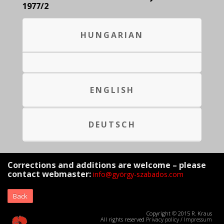
1977/2
HUNGARIAN
ENGLISH
DEUTSCH
Corrections and additions are welcome – please
contact webmaster:
info@györgy-szabados.com
Back
Copyright © 2015 R. Kraus
All rights reserved
Privacy policy
/
Impressum