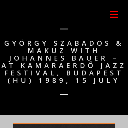
GYÖRGY SZABADOS &
MAKUZ WITH
JOHANNES BAUER –
AT KAMARAERDŐ JAZZ
FESTIVAL, BUDAPEST
(HU) 1989, 15 JULY