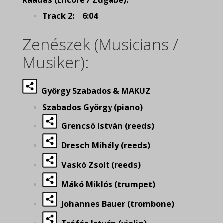
Ráadás (Encore / Zugabe):
Track 2: 6:04
Zenészek (Musicians /
Musiker):
György Szabados & MAKUZ
Szabados György (piano)
Grencsó István (reeds)
Dresch Mihály (reeds)
Vaskó Zsolt (reeds)
Mákó Miklós (trumpet)
Johannes Bauer (trombone)