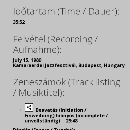
Időtartam (Time / Dauer):
35:52
Felvétel (Recording /
Aufnahme):
July 15, 1989
Kamaraerdei Jazzfesztivál, Budapest, Hungary
Zeneszámok (Track listing
/ Musiktitel):
Beavatás (Initiation /
Einweihung) hiányos (incomplete /
unvollständig) 29:48