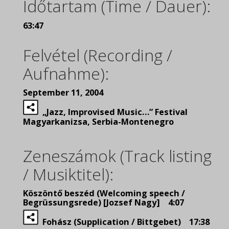
Időtartam (Time / Dauer):
63:47
Felvétel (Recording /
Aufnahme):
September 11, 2004
„Jazz, Improvised Music…” Festival
Magyarkanizsa, Serbia-Montenegro
Zeneszámok (Track listing
/ Musiktitel):
Köszöntő beszéd (Welcoming speech /
Begrüssungsrede) [Jozsef Nagy] 4:07
Fohász (Supplication / Bittgebet) 17:38