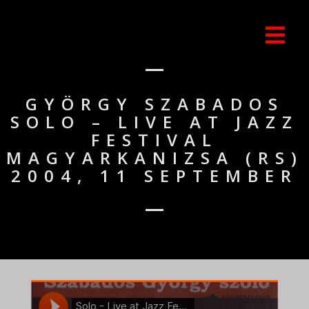
GYÖRGY SZABADOS
SOLO – LIVE AT JAZZ
FESTIVAL
MAGYARKANIZSA (RS)
2004, 11 SEPTEMBER