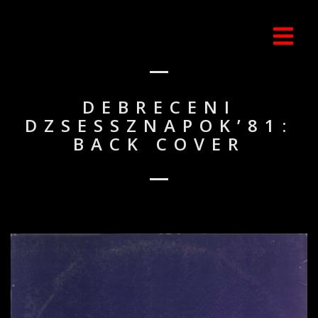
DEBRECENI
DZSESSZNAPOK’81:
BACK COVER