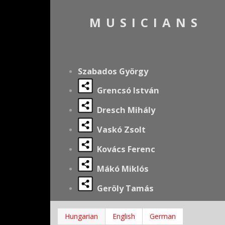
MUSICIANS
Szabados György
Grencsó István
Dresch Mihály
Vaskó Zsolt
Kovács Ferenc
Mákó Miklós
Geröly Tamás
Hungarian
English
German