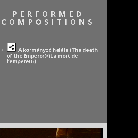
PERFORMED
COMPOSITIONS
A kormányzó halála (The death
of the Emperor)/(La mort de
l’empereur)