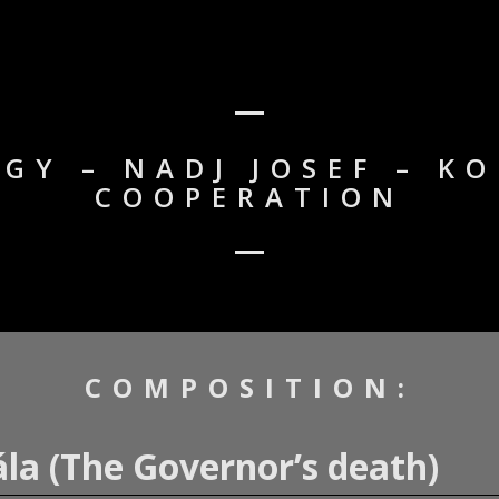
GY – NADJ JOSEF – K
COOPERATION
COMPOSITION:
la (The Governor’s death)