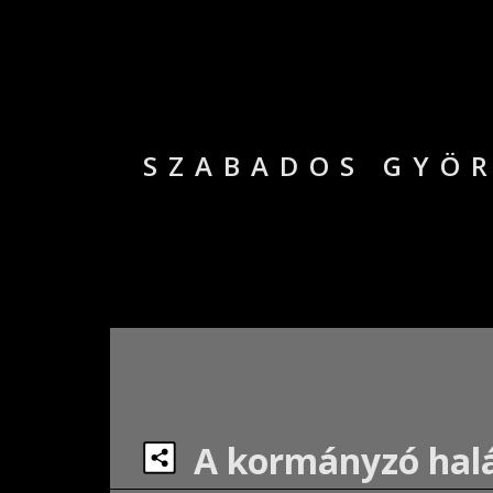
SZABADOS GYÖR
A kormányzó halá