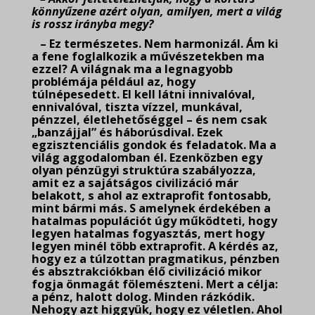
könnyűzene azért olyan, amilyen, mert a világ
is rossz irányba megy?
– Ez természetes. Nem harmonizál. Ám ki
a fene foglalkozik a művészetekben ma
ezzel? A világnak ma a legnagyobb
problémája például az, hogy
túlnépesedett. El kell látni innivalóval,
ennivalóval, tiszta vízzel, munkával,
pénzzel, életlehetőséggel – és nem csak
„banzájjal” és háborúsdival. Ezek
egzisztenciális gondok és feladatok. Ma a
világ aggodalomban él. Ezenközben egy
olyan pénzügyi struktúra szabályozza,
amit ez a sajátságos civilizáció már
belakott, s ahol az extraprofit fontosabb,
mint bármi más. S amelynek érdekében a
hatalmas populációt úgy működteti, hogy
legyen hatalmas fogyasztás, mert hogy
legyen minél több extraprofit. A kérdés az,
hogy ez a túlzottan pragmatikus, pénzben
és absztrakciókban élő civilizáció mikor
fogja önmagát fölemészteni. Mert a célja:
a pénz, halott dolog. Minden rázkódik.
Nehogy azt higgyük, hogy ez véletlen. Ahol