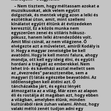
– Nem tisztem, hogy méltassam azokat a
muzsikusokat, akik velem együtt
dolgoztak, és mentek végig azon a lelki és
esztétikai úton, amit, mint szellemi
kínálatot együtt éltünk át évtizedeken
keresztül, Ez a közös munka nem
egyszerűen zenei és stiláris hókusz-
pókusz, hanem lelki átrendeződés volt.
Amit Misi csinál, az nem világzene. Ő
elvégezte azt a műveletet, amiről Kodály is
ír. Hogy a magyar zeneiségbe be kell
avatódni. Hogy le kell menni falura, ahogy
mondja, ott kell egy ideig élni, és együtt
hordani a trágyát az emberekkel. Nem
lehet író- és kávéházi asztal mellett sem
az „évezredes” parasztzenébe, sem a
magyari (!) látás egészébe beavatódni. Az
időtlenségben kell átélni azt. Ő
táncházakba járt, és egész lényét
átmozgatta az a világ. Már ezen az alapon
éli és rostálja át magában azt, hogy ebben
a világban, amelyben élünk, minden
kultúrából ránk zuhan valami. Ahhoz, hogy
valaki méltó zenét tudjon adni egy