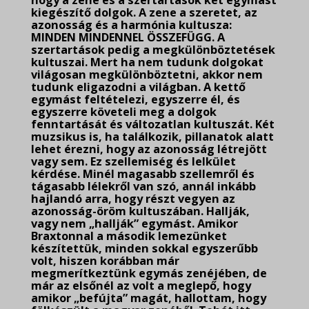
hogy a zene és a szertartások két egymást
kiegészítő dolgok. A zene a szeretet, az
azonosság és a harmónia kultusza:
MINDEN MINDENNEL ÖSSZEFÜGG. A
szertartások pedig a megkülönböztetések
kultuszai. Mert ha nem tudunk dolgokat
világosan megkülönböztetni, akkor nem
tudunk eligazodni a világban. A kettő
egymást feltételezi, egyszerre él, és
egyszerre követeli meg a dolgok
fenntartását és változatlan kultuszát. Két
muzsikus is, ha találkozik, pillanatok alatt
lehet érezni, hogy az azonosság létrejött
vagy sem. Ez szellemiség és lelkület
kérdése. Minél magasabb szellemről és
tágasabb lélekről van szó, annál inkább
hajlandó arra, hogy részt vegyen az
azonosság-öröm kultuszában. Hallják,
vagy nem „hallják” egymást. Amikor
Braxtonnal a második lemezünket
készítettük, minden sokkal egyszerűbb
volt, hiszen korábban már
megmerítkeztünk egymás zenéjében, de
már az elsőnél az volt a meglepő, hogy
amikor „befújta” magát, hallottam, hogy