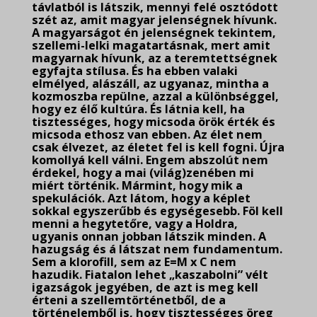
távlatból is látszik, mennyi felé osztódott
szét az, amit magyar jelenségnek hívunk.
A magyarságot én jelenségnek tekintem,
szellemi-lelki magatartásnak, mert amit
magyarnak hívunk, az a teremtettségnek
egyfajta stílusa. És ha ebben valaki
elmélyed, alászáll, az ugyanaz, mintha a
kozmoszba repülne, azzal a különbséggel,
hogy ez élő kultúra. És látnia kell, ha
tisztességes, hogy micsoda örök érték és
micsoda ethosz van ebben. Az élet nem
csak élvezet, az életet fel is kell fogni. Újra
komollyá kell válni. Engem abszolút nem
érdekel, hogy a mai (világ)zenében mi
miért történik. Mármint, hogy mik a
spekulációk. Azt látom, hogy a képlet
sokkal egyszerűbb és egységesebb. Föl kell
menni a hegytetőre, vagy a Holdra,
ugyanis onnan jobban látszik minden. A
hazugság és á látszat nem fundamentum.
Sem a klorofill, sem az E=M x C nem
hazudik. Fiatalon lehet „kaszabolni” vélt
igazságok jegyében, de azt is meg kell
érteni a szellemtörténetből, de a
történelemből is, hogy tisztességes öreg