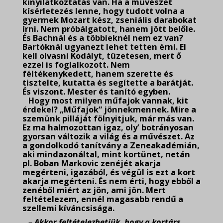
kinyilatkoztatás van. Ha a művészet
kísérletezés lenne, hogy tudott volna a
gyermek Mozart kész, zseniális darabokat
írni. Nem próbálgatott, hanem jött belőle.
És Bachnál és a többieknél nem ez van?
Bartóknál ugyanezt lehet tetten érni. El
kell olvasni Kodályt, tüzetesen, mert ő
ezzel is foglalkozott. Nem
féltékenykedett, hanem szerette és
tisztelte, kutatta és segítette a barátját.
És viszont. Mester és tanító egyben.
Hogy most milyen műfajok vannak, kit
érdekel? „Műfajok” jönnekmennek. Mire a
szemünk pilláját fölnyitjuk, már más van.
Ez ma halmozottan igaz, oly’ botrányosan
gyorsan változik a világ és a művészet. Az
a gondolkodó tanítvány a Zeneakadémián,
aki mindazonáltal, mint kortünet, netán
pl. Boban Markovic zenéjét akarja
megérteni, igazából, és végül is ezt a kort
akarja megérteni. És nem érti, hogy ebből a
zenéből miért az jön, ami jön. Mert
feltételezem, ennél magasabb rendű a
szellemi kíváncsisága.
– Akkor feltételezhetjük, hogy a kortárs