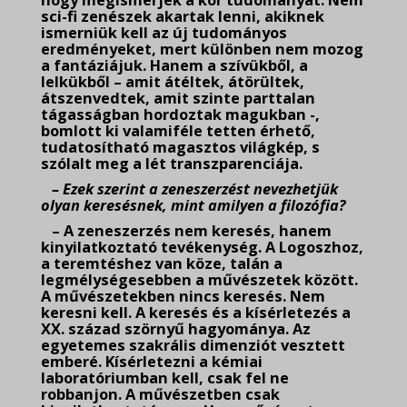
hogy megismerjék a kor tudományát. Nem
sci-fi zenészek akartak lenni, akiknek
ismerniük kell az új tudományos
eredményeket, mert különben nem mozog
a fantáziájuk. Hanem a szívükből, a
lelkükből – amit átéltek, átörültek,
átszenvedtek, amit szinte parttalan
tágasságban hordoztak magukban -,
bomlott ki valamiféle tetten érhető,
tudatosítható magasztos világkép, s
szólalt meg a lét transzparenciája.
– Ezek szerint a zeneszerzést nevezhetjük
olyan keresésnek, mint amilyen a filozófia?
– A zeneszerzés nem keresés, hanem
kinyilatkoztató tevékenység. A Logoszhoz,
a teremtéshez van köze, talán a
legmélységesebben a művészetek között.
A művészetekben nincs keresés. Nem
keresni kell. A keresés és a kísérletezés a
XX. század szörnyű hagyománya. Az
egyetemes szakrális dimenziót vesztett
emberé. Kísérletezni a kémiai
laboratóriumban kell, csak fel ne
robbanjon. A művészetben csak