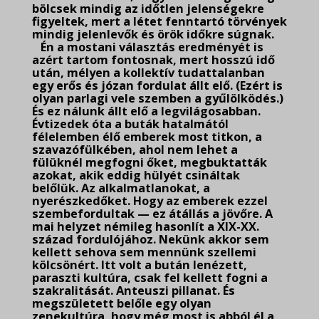
bölcsek mindig az időtlen jelenségekre
figyeltek, mert a létet fenntartó törvények
mindig jelenlevők és örök időkre súgnak.
Én a mostani választás eredményét is
azért tartom fontosnak, mert hosszú idő
után, mélyen a kollektív tudattalanban
egy erős és józan fordulat állt elő. (Ezért is
olyan parlagi vele szemben a gyűlölködés.)
És ez nálunk állt elő a legvilágosabban.
Évtizedek óta a buták hatalmától
félelemben élő emberek most titkon, a
szavazófülkében, ahol nem lehet a
fülüknél megfogni őket, megbuktatták
azokat, akik eddig hülyét csináltak
belőlük. Az alkalmatlanokat, a
nyerészkedőket. Hogy az emberek ezzel
szembefordultak — ez átállás a jövőre. A
mai helyzet némileg hasonlít a XIX-XX.
század fordulójához. Nekünk akkor sem
kellett sehova sem mennünk szellemi
kölcsönért. Itt volt a bután lenézett,
paraszti kultúra, csak fel kellett fogni a
szakralitását. Anteuszi pillanat. És
megszületett belőle egy olyan
zenekultúra, hogy még most is abból él a