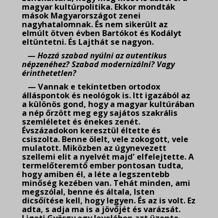
magyar kultúrpolitika. Ekkor mondták
mások Magyarországot zenei
nagyhatalomnak. És nem sikerült az
elmúlt ötven évben Bartókot és Kodályt
eltüntetni. És Lajthát se nagyon.
— Hozzá szabad nyúlni az autentikus
népzenéhez? Szabad modernizálni? Vagy
érinthetetlen?
— Vannak e tekintetben ortodox
álláspontok és neológok is. Itt igazából az
a különös gond, hogy a magyar kultúrában
a nép őrzött meg egy sajátos szakrális
szemléletet és énekes zenét.
Évszázadokon keresztül éltette és
csiszolta. Benne ölelt, vele zokogott, vele
mulatott. Miközben az úgynevezett
szellemi elit a nyelvét majd’ elfelejtette. A
termelőteremtő ember pontosan tudta,
hogy amiben él, a léte a legszentebb
minőség kezében van. Tehát minden, ami
megszólal, benne és általa, Isten
dicsőítése kell, hogy legyen. És az is volt. Ez
adta, s adja ma is a jövőjét és varázsát.