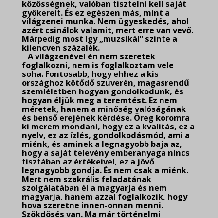
közösségnek, valóban tisztelni kell saját
gyökereit. És ez egészen más, mint a
világzenei munka. Nem ügyeskedés, ahol
azért csinálok valamit, mert erre van vevő.
Márpedig most így „muzsikál” szinte a
kilencven százalék.
A világzenével én nem szeretek
foglalkozni, nem is foglalkoztam vele
soha. Fontosabb, hogy ehhez a kis
országhoz kötődő szuverén, magasrendű
szemléletben hogyan gondolkodunk, és
hogyan éljük meg a teremtést. Ez nem
méretek, hanem a minőség valóságának
és benső erejének kérdése. Öreg koromra
ki merem mondani, hogy ez a kvalitás, ez a
nyelv, ez az ízlés, gondolkodásmód, ami a
miénk, és aminek a legnagyobb baja az,
hogy a saját televény emberanyaga nincs
tisztában az értékeivel, ez a jövő
legnagyobb gondja. És nem csak a miénk.
Mert nem szakrális feladatának
szolgálatában él a magyarja és nem
magyarja, hanem azzal foglalkozik, hogy
hova szeretne innen-onnan menni.
Szökdösés van. Ma már történelmi