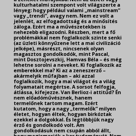
kulturhatalmi szempont volt világszerte a
lényeg: hogy például valami „mainstream”
vagy „trendi”, avagy nem. Nem ez volt a
jelenlét, az elfogadottság és a minősítés
záloga. Ezért ma a művészetekben is
nehezebb eligazodni. Részben, mert a fő
problémákkal nem foglalkozik szinte senki
(az üzleti könnyűzene lett a mai civilizáció
jelképe), másrészt, nincsenek olyan
magasztos gondolkodók, mint Pascal,
mint Dosztojevszkij, Hamvas Béla – és még
lehetne sorolni a neveket. Ki foglalkozik az
emberekkel ma? Ki az a zeneszerző –
akármelyik műfajban – aki azzal
foglalkozik, hogy a mai világot és a világ
folyamatait megértse. A sorsot felfogja,
átlássa, kifejezze. Van Berlioz-i attitűd? Én
nem előadóművésznek, hanem
termelőnek tartom magam. Ezért
kutatom, hogy a nagy „termelők” milyen
életet, hogyan éltek, hogyan birkóztak
ezekkel a dolgokkal. És legtöbbjük nagy
érző és gondolkodó volt. Ám
gondolkodásuk
nem csupán abból állt,