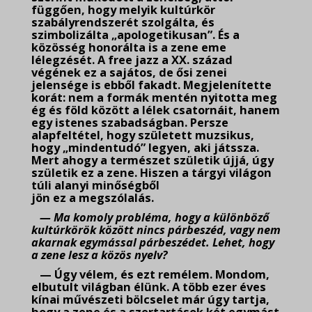
függően, hogy melyik kultúrkör
szabályrendszerét szolgálta, és
szimbolizálta „apologetikusan”. És a
közösség honorálta is a zene eme
lélegzését. A free jazz a XX. század
végének ez a sajátos, de ősi zenei
jelensége is ebből fakadt. Megjelenítette
korát: nem a formák mentén nyitotta meg
ég és föld között a lélek csatornáit, hanem
egy istenes szabadságban. Persze
alapfeltétel, hogy született muzsikus,
hogy „mindentudó” legyen, aki játssza.
Mert ahogy a természet születik újjá, úgy
születik ez a zene. Hiszen a tárgyi világon
túli alanyi minőségből
jön ez a megszólalás.
— Ma komoly probléma, hogy a különböző
kultúrkörök között nincs párbeszéd, vagy nem
akarnak egymással párbeszédet. Lehet, hogy
a zene lesz a közös nyelv?
— Úgy vélem, és ezt remélem. Mondom,
elbutult világban élünk. A több ezer éves
kínai művészeti bölcselet már úgy tartja,