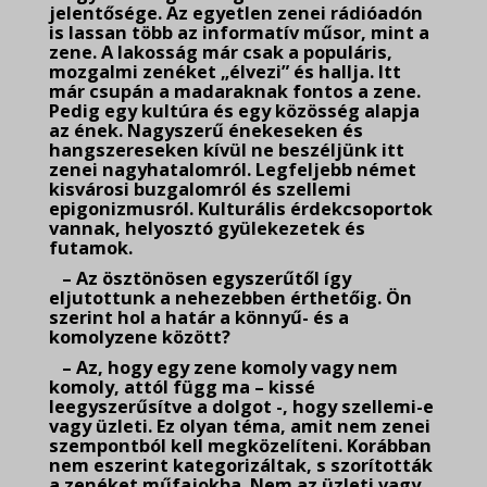
jelentősége. Az egyetlen zenei rádióadón
is lassan több az informatív műsor, mint a
zene. A lakosság már csak a populáris,
mozgalmi zenéket „élvezi” és hallja. Itt
már csupán a madaraknak fontos a zene.
Pedig egy kultúra és egy közösség alapja
az ének. Nagyszerű énekeseken és
hangszereseken kívül ne
beszéljünk itt
zenei nagyhatalomról. Legfeljebb német
kisvárosi buzgalomról és szellemi
epigonizmusról. Kulturális érdekcsoportok
vannak, helyosztó gyülekezetek és
futamok.
– Az ösztönösen egyszerűtől így
eljutottunk a nehezebben érthetőig. Ön
szerint hol a határ a könnyű- és a
komolyzene között?
– Az, hogy egy zene komoly vagy nem
komoly, attól függ ma – kissé
leegyszerűsítve a dolgot -, hogy szellemi-e
vagy üzleti. Ez olyan téma, amit nem zenei
szempontból kell megközelíteni. Korábban
nem eszerint kategorizáltak, s szorították
a zenéket műfajokba. Nem az üzleti vagy