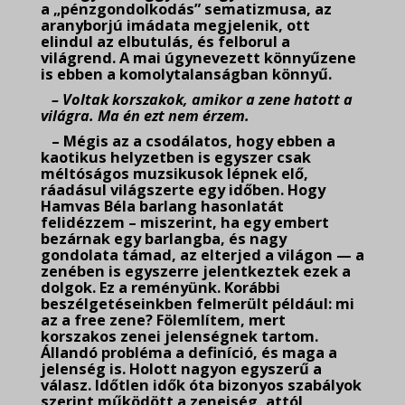
a „pénzgondolkodás” sematizmusa, az
aranyborjú imádata megjelenik, ott
elindul az elbutulás, és felborul a
világrend. A mai úgynevezett könnyűzene
is ebben a komolytalanságban könnyű.
– Voltak korszakok, amikor a zene hatott a
világra. Ma én ezt nem érzem.
– Mégis az a csodálatos, hogy ebben a
kaotikus helyzetben is egyszer csak
méltóságos muzsikusok lépnek elő,
ráadásul világszerte egy időben. Hogy
Hamvas Béla barlang hasonlatát
felidézzem – miszerint, ha egy embert
bezárnak egy barlangba, és nagy
gondolata támad, az elterjed a világon — a
zenében is egyszerre jelentkeztek ezek a
dolgok. Ez a reményünk. Korábbi
beszélgetéseinkben felmerült például: mi
az a free zene? Fölemlítem, mert
korszakos zenei jelenségnek tartom.
Állandó probléma a definíció, és maga a
jelenség is. Holott nagyon egyszerű a
válasz. Időtlen idők óta bizonyos szabályok
szerint működött a zeneiség, attól