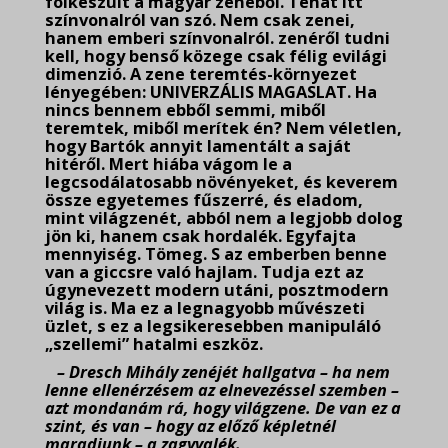
fölkészült a magyar zenéből. Tehát itt
színvonalról van szó. Nem csak zenei,
hanem emberi színvonalról. zenéről tudni
kell, hogy benső közege csak félig evilági
dimenzió. A zene teremtés-környezet
lényegében: UNIVERZÁLIS MAGASLAT. Ha
nincs bennem ebből semmi, miből
teremtek, miből merítek én? Nem véletlen,
hogy Bartók annyit lamentált a saját
hitéről. Mert hiába vágom le a
legcsodálatosabb növényeket, és keverem
össze egyetemes fűszerré, és eladom,
mint világzenét, abból nem a legjobb dolog
jön ki, hanem csak hordalék. Egyfajta
mennyiség. Tömeg. S az emberben benne
van a giccsre való hajlam. Tudja ezt az
úgynevezett modern utáni, posztmodern
világ is. Ma ez a legnagyobb művészeti
üzlet, s ez a legsikeresebben manipuláló
„szellemi” hatalmi eszköz.
– Dresch Mihály zenéjét hallgatva – ha nem
lenne ellenérzésem az elnevezéssel szemben –
azt mondanám rá, hogy világzene. De van ez a
szint, és van – hogy az előző képletnél
maradjunk – a zagyvalék.