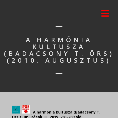
A HARMÓNIA
KULTUSZA
(BADACSONY T. ÖRS)
(2010. AUGUSZTUS)
A harmónia kultusza (Badacsony T.
Örs t) [In: Írások III., 2015, 283-289.old.