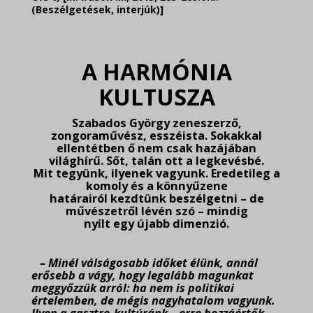
(Beszélgetések, interjúk)]
.
A HARMÓNIA
KULTUSZA
Szabados György zeneszerző,
zongoraművész, esszéista. Sokakkal
ellentétben ő nem csak hazájában
világhírű. Sőt, talán ott a legkevésbé.
Mit tegyünk, ilyenek vagyunk. Eredetileg a
komoly és a könnyűzene
határairól kezdtünk beszélgetni – de
művészetről lévén szó – mindig
nyílt egy újabb dimenzió.
.
– Minél válságosabb időket élünk, annál
erősebb a vágy, hogy legalább magunkat
meggyőzzük arról: ha nem is politikai
értelemben, de mégis nagyhatalom vagyunk.