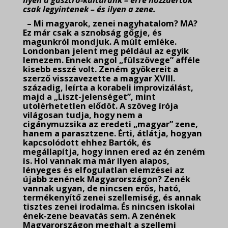
Ilyen a gasztro-kultúránk – erre hozzáértők
csak legyintenek – és ilyen a zene.
– Mi magyarok, zenei nagyhatalom? MA?
Ez már csak a sznobság gőgje, és
magunkról mondjuk. A múlt emléke.
Londonban jelent meg például az egyik
lemezem. Ennek angol „fülszövege” afféle
kisebb esszé volt. Zeném gyökereit a
szerző visszavezette a magyar XVIII.
századig, leírta a korabeli improvizálást,
majd a „Liszt-jelenséget”, mint
utolérhetetlen elődöt. A szöveg írója
világosan tudja, hogy nem a
cigánymuzsika az eredeti „magyar” zene,
hanem a parasztzene. Érti, átlátja, hogyan
kapcsolódott ehhez Bartók, és
megállapítja, hogy innen ered az én zeném
is. Hol vannak ma már ilyen alapos,
lényeges és elfogulatlan elemzései az
újabb zenének Magyarországon? Zenék
vannak ugyan, de nincsen erős, ható,
termékenyítő zenei szellemiség, és annak
tisztes zenei irodalma. És nincsen iskolai
ének-zene beavatás sem. A zenének
Magyarországon meghalt a szellemi