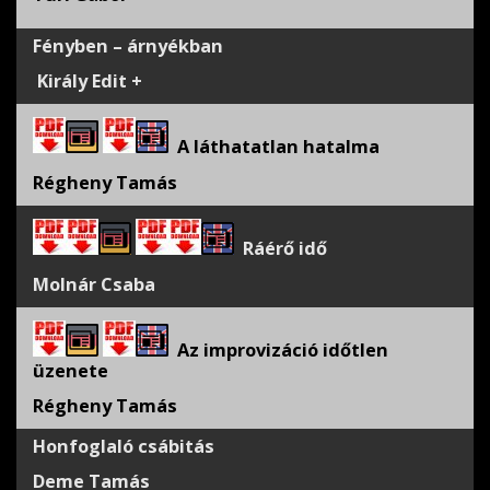
Fényben – árnyékban
Király Edit +
A láthatatlan hatalma
Régheny Tamás
Ráérő idő
Molnár Csaba
Az improvizáció időtlen
üzenete
Régheny Tamás
Honfoglaló csábitás
Deme Tamás