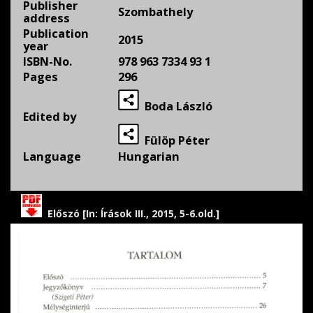
Publisher
Szombathely
address
Publication
2015
year
ISBN-No.
978 963 7334 93 1
Pages
296
Boda László
Edited by
Fülöp Péter
Language
Hungarian
Előszó [In: Írások III., 2015, 5-6.old.]