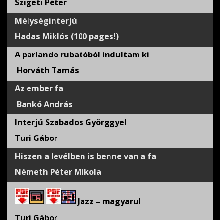
Szigeti Péter
Mélységinterjú
Hadas Miklós (100 pages!)
A parlando rubatóból indultam ki
Horváth Tamás
Az ember fa
Bankó András
Interjú Szabados Györggyel
Turi Gábor
Hiszen a levélben is benne van a fa
Németh Péter Mikola
Jazz – magyarul
Turi Gábor