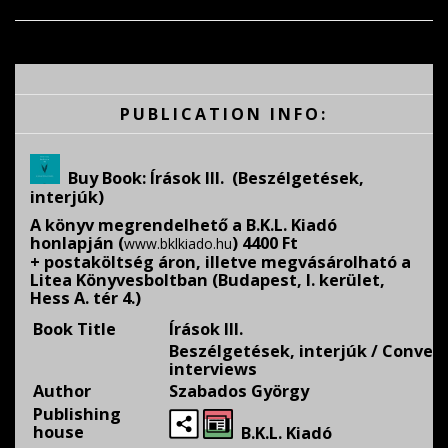
PUBLICATION INFO:
Buy Book:
Írások III. (Beszélgetések,
interjúk)
A könyv megrendelhető a B.K.L. Kiadó
honlapján (
) 4400 Ft
www.bklkiado.hu
+ postaköltség áron, illetve megvásárolható a
Litea Könyvesboltban (Budapest, I. kerület,
Hess A. tér 4.)
Book Title
Írások III.
Beszélgetések, interjúk / Convers
interviews
Author
Szabados György
Publishing
house
B.K.L. Kiadó