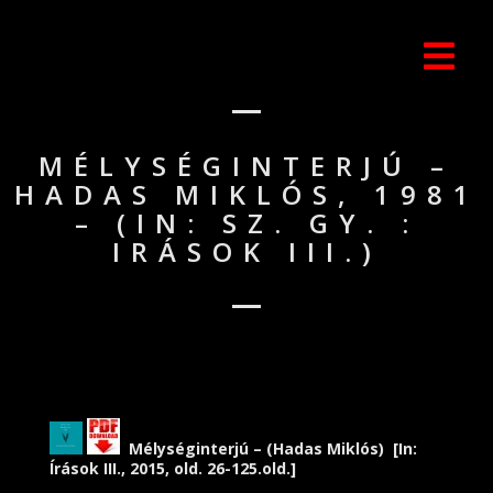
MÉLYSÉGINTERJÚ –
HADAS MIKLÓS, 1981
– (IN: SZ. GY. :
IRÁSOK III.)
Mélységinterjú – (Hadas Miklós) [In:
Írások III., 2015, old. 26-125.old.]