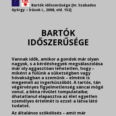
Bartók időszerűsége
[In: Szabados
György – Írások I., 2008, old. 152]
.
BARTÓK
IDŐSZERŰSÉGE
.
Vannak idők, amikor a gondok már olyan
nagyok, s a kérdéshegyek megválaszolása
már oly aggasztóan lehetetlen, hogy –
miként a fülünk a süketségben vagy
hóvakságban a szemünk – elménk is
megemeli az ingerküszöböt. A tartós, tán
végérvényes figyelmetlenség sáncai mögé
vonul, a béna révület tompulataiba;
óhatatlanul elapasztva az élet egyetlen
személyes értelmét is ezzel: a látva látó
tudatot.
Az általános szökdösés – amit már