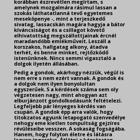
korábban észrevétlen megírtam, s
amelynek mozgalmára rásimul lassan a
szokás láthatatlanná tevő egyetemes
meseköpenye -, mint a terjeszkedő
sivatag, lassacskán magára hagyja a bátor
kíváncsiságot és a csillagot követő
elhivatottság megszállottjainak ércnél
maradandóbb emlékműveit. Leszáll a
korszakos, hallgatag alkony, átadva
terhét, és benne minket, rejtőzködő
istenünknek. Nincs semmi vigasztaló a
dolgok ilyetén állásában.
Pedig a gondok, akárhogy nézzük, végül is
nem erre s nem ezért vannak. A gondok és
a dolgok nem ilyen bonyolultan
egyszerűek. S a kérdések száma sem oly
végzetesen nagy, mint ahogyan azt
elburjánzott gondolkodásunk feltételezi.
Legfeljebb pár lényeges kérdés van
csupán. A gondok épp arra valók, hogy
titokzatos agyunk letapogató szenvedélye
nehogy eme kietlen tompultság gejzíres
révüléseibe vesszen. A sokaság fogságába.
Hanem, hogy folyton életre és látásra