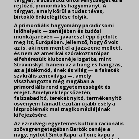
tárgyat, a szabados öntörvényűséget és a
rejtőző, primordiális hagyományt. A
tárgyat, amely körül a tudat téves,
birtokló önkielégítése folyik.
A primordiális hagyomány paradicsomi
lelőhelyeit — zenéjében és tudósi
munkája révén — javarészt épp ő jelölte
meg itt, Európában. Jellemző, hogy ő volt
az is, aki nem ment el a jazz-zene mellett,
és nem az amerikai szórakoztatóipar
elfehéresült klubzenéje izgatta, mint
Stravinskyt, hanem az a hang és hangzás,
az a játékmód, ének és világ — a feketék
szakrális zenevilága —, amely
visszhangozta még magában a
primordiális rend egyetemességét és
erejét. Amelynek lépcsőzetén,
felszabadító, tereket nyitó, termékenyítő
ösvényein támadt ezután újabb esély a
létproblémák mai tragikomédiájának
kifejezésére.
Az ezredvégi egyetemes kultúra racionális
szövegrengetegében Bartók zenéje a
nagy, nyitott Sinto Kapu: a Torii; kapu a