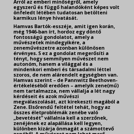
Arról az emberi minőségről, amely
egyszerű és függő halandóként képes volt
önfeledt létében tudatosan betölteni
karmikus lénye hivatását.
Hamvas Bartók-esszéje, amit igen korán,
még 1946-ban írt, hordoz egy döntő
fontosságú gondolatot, amely a
művészetek mindegyikére, a
zeneművészetre azonban különösen
érvényes. S ez a gondolat megerősíti a
tényt, hogy semmilyen művészet nem
autonóm, hanem a világgal és a
mindenkori emberi és társadalmi léttel
szoros, de nem alárendelt egységben van.
Hamvas szerint – de Pannwitz Beethoven-
értékeléséből eredően – amelyik zene(mű)
nem tartalmazza, nem vállalja a lét nagy
kérdéseit és azok művészi
megválaszolását, azt kirekeszti magából a
Zene. Elsőrendű feltétel tehát, hogy az
összes életproblémák zenébe való
„bevetését” vállalnia kell a szerzőnek,
zenéjének ez alapállása kell legyen,
különben kizárja önmagát a számottevő