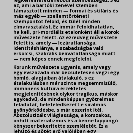
legkérlelhetetlenebbül szembeszegez. S ez
az, ami a bartóki zenével szemben
támasztott minden — formai és stiláris és
más egyéb — szellemtörténeti
szempontot felold, és túlél minden
elmarasztalást. Ez immár feloldhatatlan,
ha kell, pri-mordiális etalonként áll a korok
művészete felett. Az ezredvég művészete
felett is, amely — lezáratlansága,
identitáshiánya, a szabadságba való
erkölcsi, szakrális beavatatlansága miatt
— nem képes ennek megfelelni.
Korunk művészete ugyanis, amely vagy
egy évszázada már becsületesen végzi egy
bomló, alapjaiban átalakuló, s ez
átalakulásban már szinte megsemmisülő,
immanens kultúra érzékletes
megjelenítésének olykor tragikus, máskor
egykedvű, de mindenképpen gyötrelmes
feladatát, belefeledkezett e siralmas
gyönyörködésbe, s már eszerint ítél.
Abszolutizált világiassága, a korszakos,
önhitt materializmus és a benne lappangó
kényszer bekerítette szemléletét. Ez a
lehúzó és sötét erő valójában egy