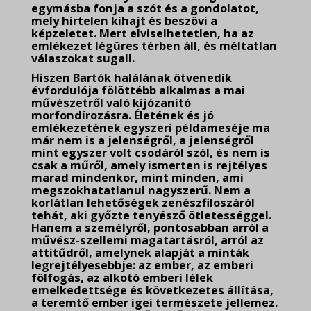
egymásba fonja a szót és a gondolatot,
mely hirtelen kihajt és beszövi a
képzeletet. Mert elviselhetetlen, ha az
emlékezet légüres térben áll, és méltatlan
válaszokat sugall.
Hiszen Bartók halálának ötvenedik
évfordulója fölöttébb alkalmas a mai
művészetről való kijózanító
morfondírozásra. Életének és jó
emlékezetének egyszeri példameséje ma
már nem is a jelenségről, a jelenségről
mint egyszer volt csodáról szól, és nem is
csak a műről, amely ismerten is rejtélyes
marad mindenkor, mint minden, ami
megszokhatatlanul nagyszerű. Nem a
korlátlan lehetőségek zenészfiloszáról
tehát, aki győzte tenyésző ötletességgel.
Hanem a személyről, pontosabban arról a
művész-szellemi magatartásról, arról az
attitűdről, amelynek alapját a minták
legrejtélyesebbje: az ember, az emberi
fölfogás, az alkotó emberi lélek
emelkedettsége és következetes
állítása,
a teremtő ember igei természete jellemez.