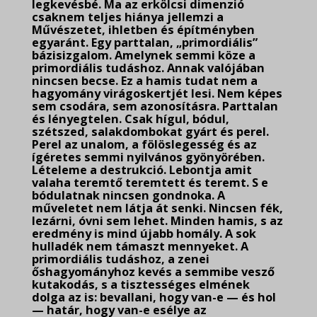
legkevésbé. Ma az erkölcsi dimenzió
csaknem teljes hiánya jellemzi a
Művészetet, ihletben és építményben
egyaránt. Egy parttalan, „primordiális”
bázisizgalom. Amelynek semmi köze a
primordiális tudáshoz. Annak valójában
nincsen becse. Ez a hamis tudat nem a
hagyomány virágoskertjét lesi. Nem képes
sem csodára, sem azonosításra. Parttalan
és lényegtelen. Csak hígul, bódul,
szétszed, salakdombokat gyárt és perel.
Perel az unalom, a fölöslegesség és az
ígéretes semmi nyilvános gyönyörében.
Lételeme a destrukció. Lebontja amit
valaha teremtő teremtett és teremt. S e
bódulatnak nincsen gondnoka. A
műveletet
nem látja át senki. Nincsen fék,
lezárni, óvni sem lehet. Minden hamis, s az
eredmény is mind újabb homály. A sok
hulladék nem támaszt mennyeket. A
primordiális tudáshoz, a zenei
őshagyományhoz kevés a semmibe vesző
kutakodás, s a tisztességes elmének
dolga az is: bevallani, hogy van-e — és hol
— határ, hogy van-e esélye az