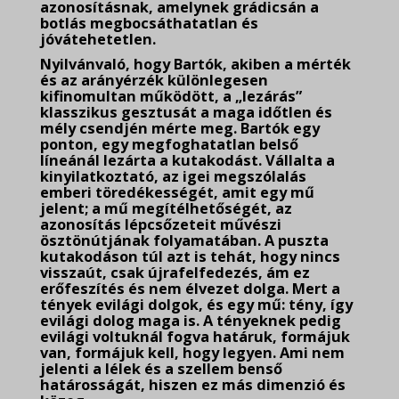
azonosításnak, amelynek grádicsán a
botlás megbocsáthatatlan és
jóvátehetetlen.
Nyilvánvaló, hogy Bartók, akiben a mérték
és az arányérzék különlegesen
kifinomultan működött, a „lezárás”
klasszikus gesztusát a maga időtlen és
mély csendjén mérte meg. Bartók egy
ponton, egy megfoghatatlan belső
líneánál lezárta a kutakodást. Vállalta a
kinyilatkoztató, az igei megszólalás
emberi töredékességét, amit egy mű
jelent; a mű megítélhetőségét, az
azonosítás lépcsőzeteit művészi
ösztönútjának folyamatában. A puszta
kutakodáson túl azt is tehát, hogy nincs
visszaút, csak újrafelfedezés, ám ez
erőfeszítés és nem élvezet dolga. Mert a
tények evilági dolgok, és egy mű: tény, így
evilági dolog maga is. A tényeknek pedig
evilági voltuknál fogva határuk, formájuk
van, formájuk kell, hogy legyen. Ami nem
jelenti a lélek és a szellem benső
határosságát, hiszen ez más dimenzió és