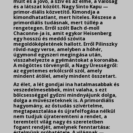
múlt és a jövő, a szív és az elme, a Valóság
és a látszat között. Nagy Sinto Kapu —
primor-diális közvetítő. Kimondja a
kimondhatatlant, mert hiteles. Részese a
primordiális tudásnak, mert túllép a
rengetegen. Erről szólt Bach d-moll
Chaconne-ja is, amit egykor Heisenberg
egy hosszú és meddő szóvita
megoldóképletének hallott. Erről Pilinszky
rövid-nagy verse, amelyben a hóhér,
úgymond egyszeri megingása után,
visszahelyezte a gyémántokat a koronába.
A mögöttes törvényről, a Nagy Ürességről:
az egyetemes erkölcsről szól, amely
mindent átölel, amely mindent összetart.
Az élet, a lét gondjai ina hatalmasabbak és
veszedelmesebbek, mint valaha, s ezt
bölcsességgel győzni mindnyájunk dolga,
dolga a művészeteknek is. A primordiális
hagyomány, az őstudás szívértelme,
megtapasztalása és újrafelfogása nélkül
nem tudjuk újrateremteni a rendet, a
teremtett világ nagy és szeretetben
fogant rendjét, amelynek fenntartása:
értelmünk próbatétele. A világnak —