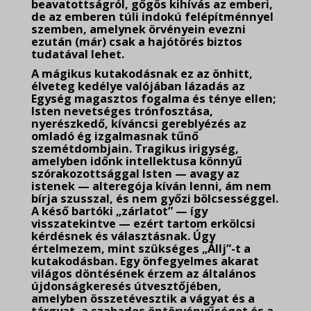
beavatottságról, gőgös kihívás az emberi,
de az emberen túli indokú felépítménnyel
szemben, amelynek örvényein evezni
ezután (már) csak a hajótörés biztos
tudatával lehet.
A mágikus kutakodásnak ez az önhitt,
élveteg kedélye valójában lázadás az
Egység magasztos fogalma és ténye ellen;
Isten nevetséges trónfosztása,
nyerészkedő, kíváncsi gereblyézés az
omladó ég izgalmasnak tűnő
szemétdombjain. Tragikus irigység,
amelyben időnk intellektusa könnyű
szórakozottsággal Isten — avagy az
istenek — alteregója kíván lenni, ám nem
bírja szusszal, és nem győzi bölcsességgel.
A késő bartóki „zárlatot” — így
visszatekintve — ezért tartom erkölcsi
kérdésnek és választásnak. Úgy
értelmezem, mint szükséges „Állj”-t a
kutakodásban. Egy önfegyelmes akarat
világos döntésének érzem az általános
újdonságkeresés útvesztőjében,
amelyben összetévesztik a vágyat és a