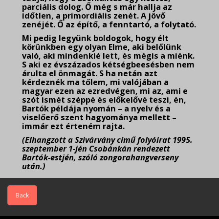
parciális dolog. Ő még s már hallja az
időtlen, a primordiális zenét. A jövő
zenéjét. Ő az építő, a fenntartó, a folytató.
Mi pedig legyünk boldogok, hogy élt
körünkben egy olyan Elme, aki belőlünk
való, aki mindenkié lett, és mégis a miénk.
S aki ez évszázados kétségbeesésben nem
árulta el önmagát. S ha netán azt
kérdeznék ma tőlem, mi valójában a
magyar ezen az ezredvégen, mi az, ami e
szót ismét széppé és előkelővé teszi, én,
Bartók példája nyomán – a nyelv és a
viselőerő szent hagyománya mellett –
immár ezt érteném rajta.
(Elhangzott a Szivárvány című folyóirat 1995.
szeptember 1-jén Csobánkán rendezett
Bartók-estjén, szóló zongorahangverseny
után.)
Back