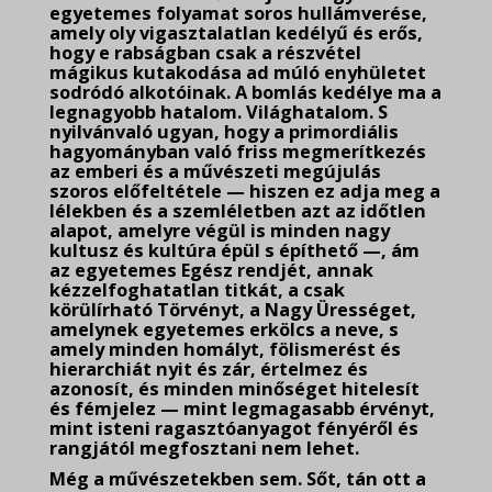
egyetemes
folyamat soros hullámverése,
amely oly vigasztalatlan kedélyű és erős,
hogy e rabságban csak a részvétel
mágikus kutakodása ad múló enyhületet
sodródó alkotóinak. A bomlás kedélye ma a
legnagyobb hatalom. Világhatalom. S
nyilvánvaló ugyan, hogy a primordiális
hagyományban való friss megmerítkezés
az emberi és a művészeti megújulás
szoros előfeltétele — hiszen ez adja meg a
lélekben és a szemléletben azt az időtlen
alapot, amelyre végül is minden nagy
kultusz és kultúra épül s építhető —, ám
az egyetemes Egész rendjét, annak
kézzelfoghatatlan titkát, a csak
körülírható Törvényt, a Nagy Ürességet,
amelynek egyetemes erkölcs a neve, s
amely minden homályt, fölismerést és
hierarchiát nyit és zár, értelmez és
azonosít, és minden minőséget hitelesít
és fémjelez — mint legmagasabb érvényt,
mint isteni ragasztóanyagot fényéről és
rangjától megfosztani nem lehet.
Még a művészetekben sem. Sőt, tán ott a