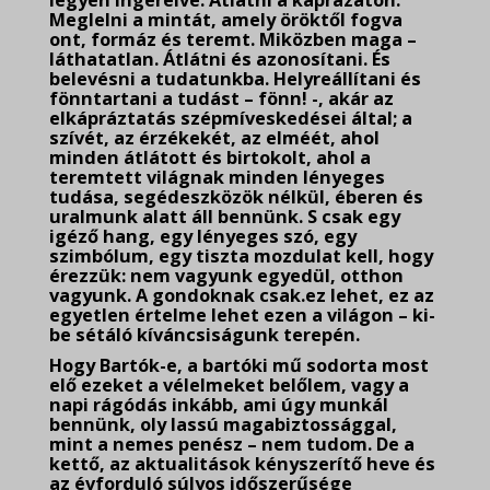
legyen ingerelve. Átlátni a káprázaton.
Meglelni a mintát, amely öröktől fogva
ont, formáz és teremt. Miközben maga –
láthatatlan. Átlátni és azonosítani. És
belevésni a tudatunkba. Helyreállítani és
fönntartani a tudást – fönn! -, akár az
elkápráztatás szépmíveskedései által; a
szívét, az érzékekét, az elméét, ahol
minden átlátott és birtokolt, ahol a
teremtett világnak minden lényeges
tudása, segédeszközök nélkül, éberen és
uralmunk alatt áll bennünk. S csak egy
igéző hang, egy lényeges szó, egy
szimbólum, egy tiszta mozdulat kell, hogy
érezzük: nem
vagyunk egyedül, otthon
vagyunk. A gondoknak csak.ez lehet, ez az
egyetlen értelme lehet ezen a világon – ki-
be sétáló kíváncsiságunk terepén.
Hogy Bartók-e, a bartóki mű sodorta most
elő ezeket a vélelmeket belőlem, vagy a
napi rágódás inkább, ami úgy munkál
bennünk, oly lassú magabiztossággal,
mint a nemes penész – nem tudom. De a
kettő, az aktualitások kényszerítő heve és
az évforduló súlyos időszerűsége