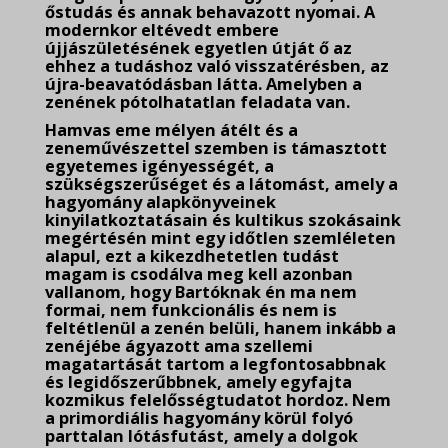
őstudás és annak behavazott nyomai. A
modernkor eltévedt embere
újjászületésének egyetlen útját ő az
ehhez a tudáshoz való visszatérésben, az
újra-beavatódásban látta. Amelyben a
zenének pótolhatatlan feladata van.
Hamvas eme mélyen átélt és a
zeneművészettel szemben is támasztott
egyetemes igényességét, a
szükségszerűséget és a látomást, amely a
hagyomány alapkönyveinek
kinyilatkoztatásain és kultikus szokásaink
megértésén mint egy időtlen szemléleten
alapul, ezt a kikezdhetetlen tudást
magam is csodálva meg kell azonban
vallanom, hogy Bartóknak én ma nem
formai, nem funkcionális és nem is
feltétlenül a zenén belüli, hanem inkább a
zenéjébe ágyazott ama szellemi
magatartását tartom a legfontosabbnak
és legidőszerűbbnek, amely egyfajta
kozmikus felelősségtudatot hordoz. Nem
a primordiális hagyomány körül folyó
parttalan lótásfutást, amely a dolgok