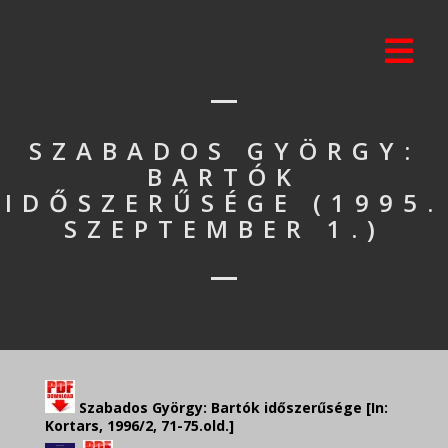
SZABADOS GYÖRGY:
BARTÓK
IDŐSZERŰSÉGE (1995.
SZEPTEMBER 1.)
Szabados György: Bartók időszerűsége [In:
Kortars, 1996/2, 71-75.old.]