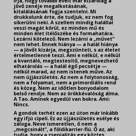
írja, hogy további éveit már kizárólag a
jövő zenéje megalkotásának,
kitalálásának fogja szentelni. Mi
drukkolunk érte, de tudjuk, ez nem fog
sikerülni neki. A szellem mindig halállal
veszi magát körül, ez minden mű és
minden élet ítélőszéke és formahatára.
Lezárni kötelező. Nem lezárni a „művet”
nem lehet. Ennek hiánya — a halál hiánya
— a Jövőt kizárja, megszünteti, s az életet
értelmetlenné teszi. Ami e nélkül, e nélkül
a
kvantáló, megtestesítő, megnevezhető
elhatárolás — a halál égő pecsétje —
nélkül marad, az nem istenek műve. Az
nem újjászületés. Az nem a folytonosság,
nem a folyamat, nem a primordiális rend
és közeg. Nem az időtlen bonyodalom
belső rendje. Nem az örökkévalóság álma.
A Tao. Aminek egyedül van bokra. Ami:
Nincs.
A gondok terhét ezen az úton már inkább
egy ifjú cipeli. Ez az újjászületés esélye és
záloga. Neve ismeretlen, ő nem a
„megcsinált”, a földikarrier-fiú. Ő az, aki
tudja, hogy a zsenialitás egy köztes,