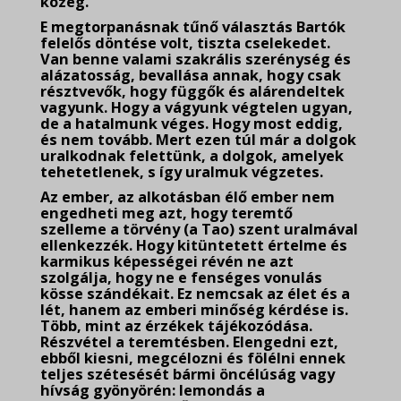
közeg.
E megtorpanásnak tűnő választás Bartók
felelős döntése volt, tiszta cselekedet.
Van benne valami szakrális szerénység és
alázatosság, bevallása annak, hogy csak
résztvevők, hogy függők és alárendeltek
vagyunk. Hogy a vágyunk végtelen ugyan,
de a hatalmunk véges. Hogy most eddig,
és nem tovább. Mert ezen túl már a dolgok
uralkodnak felettünk, a dolgok, amelyek
tehetetlenek, s így uralmuk végzetes.
Az ember, az alkotásban élő ember nem
engedheti meg azt, hogy teremtő
szelleme a törvény (a Tao) szent uralmával
ellenkezzék. Hogy kitüntetett értelme és
karmikus képességei révén ne azt
szolgálja, hogy ne e fenséges vonulás
kösse szándékait. Ez nemcsak az élet és a
lét, hanem az emberi minőség kérdése is.
Több, mint az érzékek tájékozódása.
Részvétel a teremtésben. Elengedni ezt,
ebből kiesni, megcélozni és fölélni ennek
teljes szétesését bármi öncélúság vagy
hívság gyönyörén: lemondás a