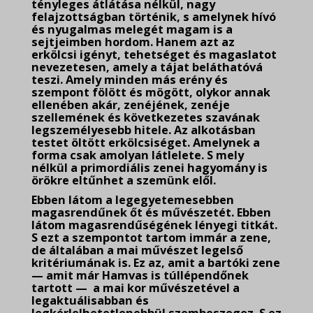
tényleges átlátása nélkül, nagy
felajzottságban történik, s amelynek hívó
és nyugalmas melegét magam is a
sejtjeimben hordom. Hanem azt az
erkölcsi igényt, tehetséget és magaslatot
nevezetesen, amely a tájat beláthatóvá
teszi. Amely minden más erény és
szempont fölött és mögött, olykor annak
ellenében akár, zenéjének, zenéje
szellemének és következetes szavának
legszemélyesebb hitele. Az alkotásban
testet öltött erkölcsiséget. Amelynek a
forma csak amolyan látlelete. S mely
nélkül a primordiális zenei hagyomány is
örökre eltűnhet a szemünk elől.
Ebben látom a legegyetemesebben
magasrendűnek őt és művészetét. Ebben
látom magasrendűségének lényegi titkát.
S ezt a szempontot tartom immár a zene,
de általában a mai művészet legelső
kritériumának is. Ez az, amit a bartóki zene
— amit már Hamvas is túllépendőnek
tartott — a mai kor művészetével a
legaktuálisabban és