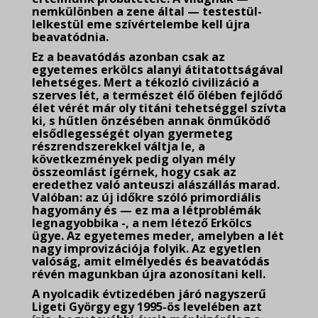
nemkülönben a zene által — testestül-
lelkestül eme szívértelembe kell újra
beavatódnia.
Ez a beavatódás azonban csak az
egyetemes erkölcs alanyi átitatottságával
lehetséges. Mert a tékozló civilizáció a
szerves lét, a természet élő ölében fejlődő
élet vérét már oly titáni tehetséggel szívta
ki, s hűtlen önzésében annak önműködő
elsődlegességét olyan gyermeteg
részrendszerekkel váltja le, a
következmények pedig olyan mély
összeomlást ígérnek, hogy csak az
eredethez való anteuszi alászállás marad.
Valóban: az új időkre szóló primordiális
hagyomány és — ez ma a létproblémák
legnagyobbika -, a nem létező Erkölcs
ügye. Az egyetemes meder, amelyben a lét
nagy improvizációja folyik. Az egyetlen
valóság, amit elmélyedés és beavatódás
révén magunkban újra azonosítani kell.
A nyolcadik évtizedében járó nagyszerű
Ligeti György egy 1995-ös levelében azt