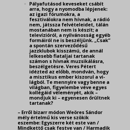
Pályafutásod keveseket csábít
arra, hogy a nyomodba lépjenek:
az igazi fórumokra, a
fesztiválokra nem hívnak, a rádió
nem, játssza felvételeidet, tálán
mostanában nem is készít; a
televízióról, a nyilvánosság egyéb
formáiról ne is beszéljünk. „Csak”
a spontán szerveződésű
jazzklubok kisszámú, de annál
lelkesebb fiataljai tartanak
számon s hívnak muzsikálásra,
be­szélgetésre. Veres Pétert
idézted az előbb, mondván, hogy
a misztikus ember kiszorul a vi­
lág­ból. Te mennyire vagy benne a
világban, figyelembe véve egyes
kollégáid véleményét, akik –
mondjuk ki – egyenesen őrültnek
tartanak?
– Erről bizarr módon Weöres Sándor
mély értelmű kis verse szökik
eszembe: Egyszerre két este van /
Mindkettő csak festve van / Harmadik