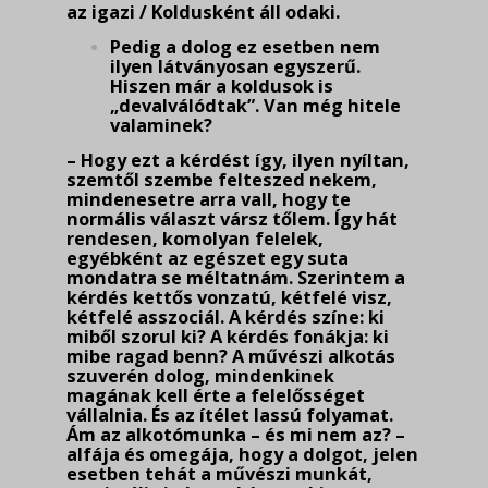
az igazi / Koldusként áll odaki.
Pedig a dolog ez esetben nem
ilyen látványosan egyszerű.
Hiszen már a koldusok is
„devalválódtak”. Van még hitele
valaminek?
– Hogy ezt a kérdést így, ilyen nyíltan,
szemtől szembe felteszed nekem,
mindenesetre arra vall, hogy te
normális választ vársz tőlem. Így hát
rendesen, komolyan felelek,
egyébként az egészet egy suta
mondatra se méltatnám. Szerintem a
kérdés kettős vonzatú, kétfelé visz,
kétfelé asszociál. A kérdés színe: ki
miből szorul ki? A kérdés fonákja: ki
mibe ragad benn? A művészi alkotás
szuverén dolog, mindenkinek
magának kell érte a felelősséget
vállalnia. És az ítélet lassú folyamat.
Ám az alkotómunka – és mi nem az? –
alfája és omegája, hogy a dolgot, jelen
esetben tehát a művészi munkát,