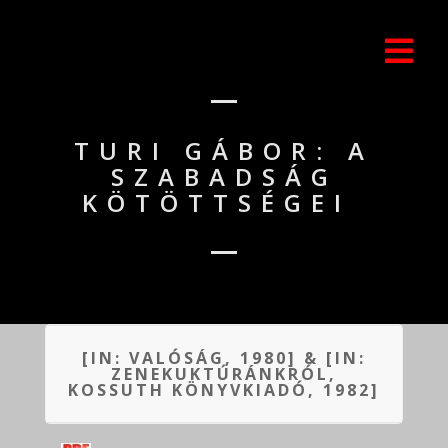
TURI GÁBOR: A
SZABADSÁG
KÖTÖTTSÉGEI
[IN: VALÓSÁG, 1980] & [IN:
ZENEKUKTÚRÁNKRÓL,
KOSSUTH KÖNYVKIADÓ, 1982]