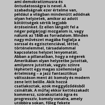
ami demokratizmusra és
öntudatosságra is nevel. A
szabadságnak ezer értelme van,
például a világban mindenütt adódnak
olyan helyzetek, amikor az adott
kötöttségek sértik legjobb
érzéseinket. Ez ellen lángolt fel a
néger polgárjogi mozgalom is, vagy
nálunk az 1848-as forradalom. Minden
nagy művészet magába foglalja a
sorssal és egzisztenciával, léttel,
történelemmel, társadalommal
kapcsolatos helyzet lenyomatát.
Abban a pillanatban, hogy a négerek
Amerikában olyan helyzetbe jutottak,
amilyenre jutottak, vagyis: színre
léphetett egy magas szellemiségű
értelmiség – a jazz fantasztikus
változáson ment át: komoly és modern
zene lett belőle. Akik hozzá
csatlakoztak, azok meggyőződésből
csinálták. A műfaj ekkor kettészakadt
kommersz, szórakoztató ágra és
progresszív, komoly vonalra, amely
utóbbira sokan, főleg fekete