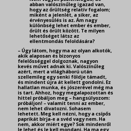
abban valószínűleg igazad van,
hogy az őrültség relatív fogalom;
miként a jelenlét, a siker, az
érvényesülés is az. Ám nagy
különbség lehet ember és ember,
őrült és örült között. Te milyen
lehetőséget látsz az
ellentmondás feloldására?
– Úgy látom, hogy ma az olyan alkotók,
akik alaposan és bizonyos
felelősséggel dolgoz­nak, nagyon
kevés művet adnak ki. Valószínűleg
azért, mert a világháború után
szellemileg egy senki földje támadt,
és mindent újra át kellett gondolni. Ez
hallatlan munka, és jószerével még ma
is tart. Ahhoz, hogy megalapozottan és
hittel próbáljon meg – hangsúlyozom:
próbáljon! – valamit tenni az ember,
nem lehet divatozni. Sohasem
lehetett. Meg kell nézni, hogy a csípős
paprikát bírja-e a svéd vagy nem. Ha
nem, akkor miért egye? Sok mindenről
le lehet és le kell mondani. Ha ma egy