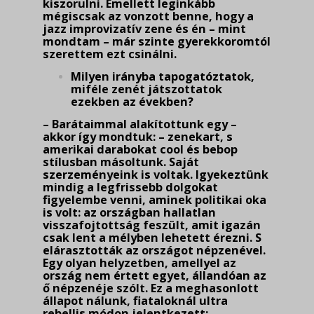
kiszorulni. Emellett leginkább
mégiscsak az vonzott benne, hogy a
jazz improvizatív zene és én – mint
mondtam – már szinte gyerekkoromtól
szerettem ezt csinálni.
Milyen irányba tapogatóztatok,
miféle zenét játszottatok
ezekben az években?
– Barátaimmal alakítottunk egy –
akkor így mondtuk: – zenekart, s
amerikai darabokat cool és bebop
stílusban másoltunk. Saját
szerzeményeink is voltak. Igyekeztünk
mindig a legfrissebb dolgokat
figyelembe venni, aminek politikai oka
is volt: az országban hallatlan
visszafojtottság feszült, amit igazán
csak lent a mélyben lehetett érezni. S
elárasztották az országot népzenével.
Egy olyan helyzetben, amellyel az
ország nem értett egyet, állandóan az
ő népzenéje szólt. Ez a meghasonlott
állapot nálunk, fiataloknál ultra
rebellis módon jelentkezett: