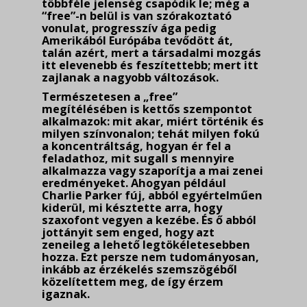
többféle jelenség csapódik le; még a
“free”-n belül is van szórakoztató
vonulat, progresszív ága pedig
Amerikából Európába tevődött át,
talán azért, mert a társadalmi mozgás
itt elevenebb és fe­szí­tettebb; mert itt
zajlanak a nagyobb változások.
Természetesen a „free”
megítélésében is kettős szempontot
alkalmazok: mit akar, miért történik és
milyen színvonalon; tehát milyen fokú
a koncentráltság, hogyan ér fel a
feladathoz, mit sugall s mennyire
alkalmazza vagy szaporítja a mai zenei
eredményeket. Ahogyan például
Charlie Parker fúj, abból egyértelműen
kiderül, mi késztette arra, hogy
szaxofont vegyen a kezébe. És ő abból
jottányit sem enged, hogy azt
zeneileg a lehető legtökéletesebben
hozza. Ezt persze nem tudományosan,
inkább az érzékelés szemszögéből
közelítettem meg, de így érzem
igaznak.