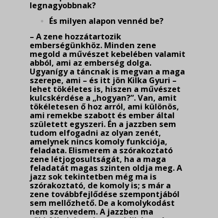
legnagyobbnak?
És milyen alapon vennéd be?
– A zene hozzátartozik
emberségünkhöz. Minden zene
megold a művészet kebelében va­lamit
abból, ami az emberség dolga.
Ugyanígy a táncnak is megvan a maga
szerepe, ami – és itt jön Kilka Gyuri –
lehet tökéletes is, hiszen a művészet
kulcskérdése a „hogyan?”. Van, amit
tökéletesen ő hoz arról, ami különös,
ami remekbe szabott és ember által
született egyszeri. Én a jazzben sem
tudom elfogadni az olyan zenét,
amelynek nincs komoly funkciója,
feladata. Elismerem a szórakoztató
zene létjogosultságát, ha a maga
feladatát magas szinten oldja meg. A
jazz sok tekintetben még ma is
szórakoztató, de komoly is; s már a
zene továbbfejlődése szempontjából
sem mellőzhető. De a komolykodást
nem szenvedem. A jazzben ma