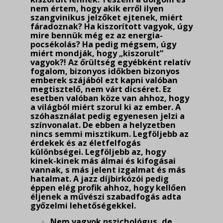
nem értem, hogy akik erről ilyen
szangvinikus jelzőket ejtenek, miért
fáradoznak? Ha kiszorított vagyok, úgy
mire bennük még ez az energia-
pocsékolás? Ha pedig mégsem, úgy
miért mondják, hogy „kiszorult”
vagyok?! Az őrültség egyébként relatív
fogalom, bizonyos időkben bizonyos
emberek szájából ezt kapni valóban
megtisztelő, nem várt dicséret. Ez
esetben valóban köze van ahhoz, hogy
a világból miért szorul ki az ember. A
szóhasználat pedig egyenesen jelzi a
színvonalat. De ebben a helyzetben
nincs semmi misz­tikum. Legföljebb az
érdekek és az életfelfogás
különbségei. Legföljebb az, hogy
kinek-kinek más álmai és kifogásai
vannak, s más jelent izgalmat és más
hatalmat. A jazz díjbirkózói pedig
éppen elég profik ahhoz, hogy kellően
éljenek a művészi szabadfogás adta
győzelmi lehető­sé­gekkel.
Nem vagyok pszichológus, de