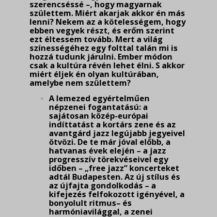
szerencséssé –, hogy magyarnak
születtem. Miért akarjak akkor én más
lenni? Nekem az a kötelességem, hogy
ebben vegyek részt, és erőm szerint
ezt éltessem tovább. Mert a világ
színességéhez egy folttal talán mi is
hozzá tudunk járulni. Ember módon
csak a kultúra révén lehet élni. S akkor
miért éljek én olyan kultúrában,
amelybe nem születtem?
A lemezed egyértelműen
népzenei fogantatású: a
sajátosan közép-európai
indíttatást a kortárs zene és az
avantgárd jazz legújabb jegyeivel
ötvözi. De te már jóval előbb, a
hatvanas évek elején – a jazz
progresszív törekvéseivel egy
időben – „free jazz” koncerteket
adtál Buda­pesten. Az új stílus és
az újfajta gondolkodás – a
kifejezés felfokozott igényével, a
bonyolult ritmus– és
harmóniavilággal, a zenei