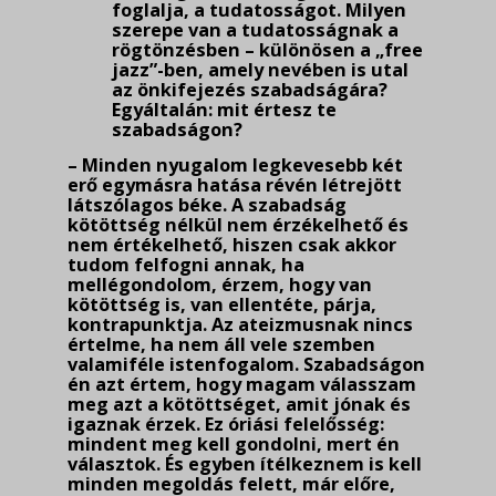
foglalja, a tudatosságot. Milyen
szerepe van a tudatos­ságnak a
rögtönzésben – különösen a „free
jazz”-ben, amely nevében is utal
az önkifejezés szabadságára?
Egyáltalán: mit értesz te
szabadságon?
– Minden nyugalom legkevesebb két
erő egymásra hatása révén létrejött
látszólagos béke. A szabadság
kötöttség nélkül nem érzékelhető és
nem értékelhető, hiszen csak akkor
tudom felfogni annak, ha
mellégondolom, érzem, hogy van
kötöttség is, van ellentéte, párja,
kontra­punktja. Az ateizmusnak nincs
értelme, ha nem áll vele szemben
valamiféle istenfogalom. Sza­badságon
én azt értem, hogy magam válasszam
meg azt a kötöttséget, amit jónak és
igaznak érzek. Ez óriási felelősség:
mindent meg kell gondolni, mert én
választok. És egyben ítélkeznem is kell
minden megoldás felett, már előre,