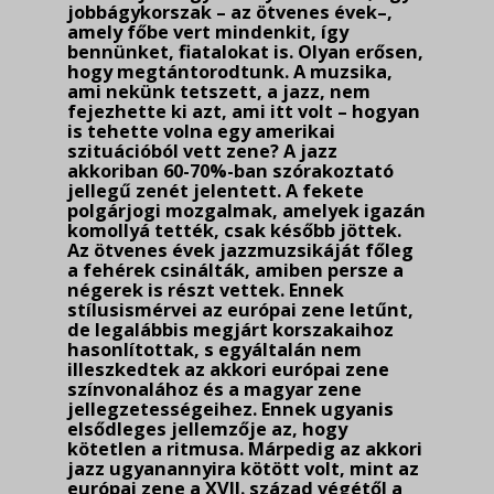
jobbágy­korszak – az ötvenes évek–,
amely főbe vert mindenkit, így
bennünket, fiatalokat is. Olyan erősen,
hogy megtántorodtunk. A muzsika,
ami nekünk tetszett, a jazz, nem
fejezhette ki azt, ami itt volt – hogyan
is tehette volna egy amerikai
szituációból vett zene? A jazz
akkoriban 60-70%-ban szórakoztató
jellegű zenét jelentett. A fekete
polgárjogi mozgalmak, amelyek igazán
komollyá tették, csak később jöttek.
Az ötvenes évek jazzmuzsikáját főleg
a fehérek csinálták, amiben persze a
négerek is részt vettek. Ennek
stílusismérvei az európai zene letűnt,
de leg­alábbis megjárt korszakaihoz
hasonlítottak, s egyáltalán nem
illeszkedtek az akkori európai ze­ne
színvonalához és a magyar zene
jellegzetességeihez. Ennek ugyanis
elsődleges jellemzője az, hogy
kötetlen a ritmusa. Márpedig az akkori
jazz ugyanannyira kötött volt, mint az
európai zene a XVII. század végétől a