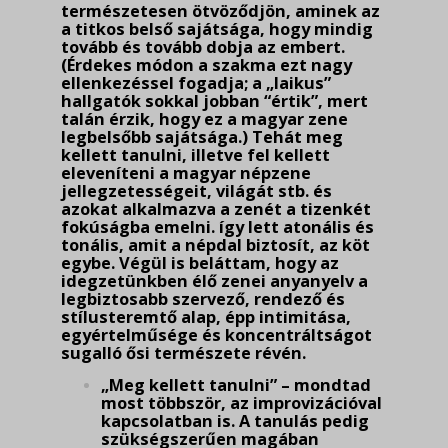
természetesen öt­vöződjön, aminek az
a titkos belső sajátsága, hogy mindig
tovább és tovább dobja az embert.
(Érdekes módon a szakma ezt nagy
ellenkezéssel fogadja; a „laikus”
hallgatók sokkal jobban “értik”, mert
talán érzik, hogy ez a magyar zene
legbelsőbb sajátsága.) Tehát meg
kellett tanulni, illetve fel kellett
eleveníteni a magyar népzene
jellegzetességeit, világát stb. és
azokat alkal­mazva a zenét a tizenkét
fokúságba emelni. így lett atonális és
tonális, amit a népdal biztosít, az köt
egybe. Végül is beláttam, hogy az
idegzetünkben élő zenei anyanyelv a
legbiztosabb szervező, rendező és
stílusteremtő alap, épp intimitása,
egyértelműsége és koncentráltságot
su­galló ősi természete révén.
„Meg kellett tanulni” – mondtad
most többször, az improvizációval
kapcsolatban is. A tanulás pedig
szükségszerűen magában