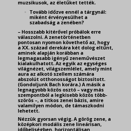
muzsikusok, az életüket tették.
Tovább időzve ennél a tárgynál:
miként érvényesülhet a
szabadság a zenében?
– Hosszabb kitérővel próbálok erre
válaszolni. A zenetörténetben
pontosan nyomon követ­hető az, hogy
a XX. század derekára két dolog eltűnt,
aminek alapján korábban a
legmagasabb igényű zeneművészet
kialakulhatott. Az egyik az egységes
világnézet, világszemlélet, amely mint
aura az alkotó szellem számára
abszolút otthonosságot biztosított.
(Gondoljunk Bach korára.) A másik a
legnagyobb közös osztó – vagy más
szempontból a legkisebb közös több­
szörös –, a titkos zenei bázis, amire
valamilyen módon, de támaszkodni
lehetett.
Nézzük gyorsan végig. A görög zene, a
középkori modális zene lineárisan,
időbeliségben, horizontálisan