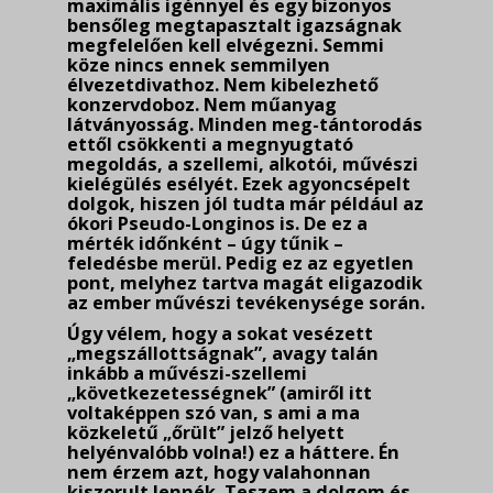
maximális igénnyel és egy bizonyos
bensőleg megtapasztalt igazságnak
megfelelően kell elvégezni. Semmi
köze nincs ennek semmilyen
élvezetdivathoz. Nem kibelezhető
konzervdoboz. Nem műanyag
látványosság. Minden meg-tántorodás
ettől csökkenti a megnyugtató
megoldás, a szellemi, alkotói, művészi
kielégülés esélyét. Ezek agyoncsépelt
dolgok, hiszen jól tudta már például az
ókori Pseudo-Longinos is. De ez a
mérték időnként – úgy tűnik –
feledésbe merül. Pedig ez az egyetlen
pont, melyhez tartva magát el­igazodik
az ember művészi tevékenysége során.
Úgy vélem, hogy a sokat vesézett
„megszállottságnak”, avagy talán
inkább a művészi-szellemi
„következetességnek” (amiről itt
voltaképpen szó van, s ami a ma
közkeletű „őrült” jelző helyett
helyénvalóbb volna!) ez a háttere. Én
nem érzem azt, hogy valahonnan
kiszorult lennék. Teszem a dolgom és