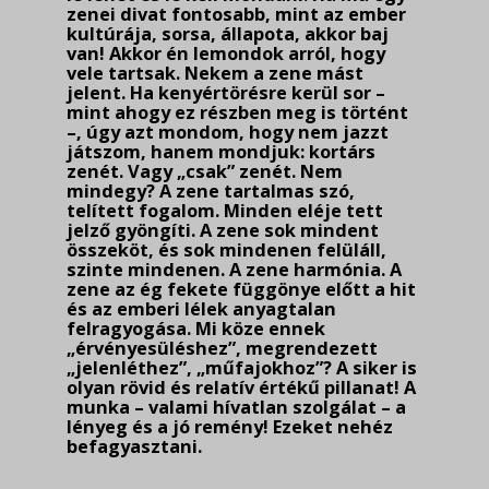
zenei divat fontosabb, mint az ember
kultúrája, sorsa, állapota, akkor baj
van! Akkor én lemondok arról, hogy
vele tartsak. Nekem a zene mást
jelent. Ha kenyértörésre kerül sor –
mint ahogy ez részben meg is történt
–, úgy azt mondom, hogy nem jazzt
játszom, hanem mondjuk: kortárs
zenét. Vagy „csak” zenét. Nem
mindegy? A zene tartalmas szó,
telített fogalom. Minden eléje tett
jelző gyöngíti. A zene sok mindent
összeköt, és sok mindenen felül­áll,
szinte mindenen. A zene harmónia. A
zene az ég fekete függönye előtt a hit
és az emberi lélek anyagtalan
felragyogása. Mi köze ennek
„érvényesüléshez”, megrendezett
„jelenléthez”, „műfajokhoz”? A siker is
olyan rövid és relatív értékű pillanat! A
munka – valami hívatlan szolgálat – a
lényeg és a jó remény! Ezeket nehéz
befagyasztani.