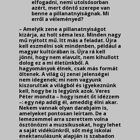
elfo­gadni, nemi utolsósorban
azért, mert döntő szerepe van
benne a pillanatnyiságnak. Mi
erről a véleményed?
– Amelyik zene a pillanatnyiságot
kizárja, az holt séma lesz. Minden nagy
mű nyitott mű. Itt más a feladat. Újra
kell eszmélni sok mindenben, például a
magyar kultúrában is. Újra rá kell
jönni, hogy nem elavult, nem kihullott
dolog ez a mi életünkből. A
hagyományok élnek, csak más formát
öltenek. A világ új zenei jelenségei
nem idegenek; mi nem vagyunk
kiszorultak a világból és igyekeznünk
kell, hogy be is legyünk azok. Veres
Péter mondta – hogy ismét őt idézzem
–: egy nép addig él, ameddig élni akar.
Nekem vannak olyan darabjaim is,
amelyeket pontosan leírtam. De a
lemezemmel arra szerettem volna
ösztönözni a muzsikusokat, hogy lehet
a saját vidékünkről, sőt még iskolai
énektanulásunk alapján is szabadon