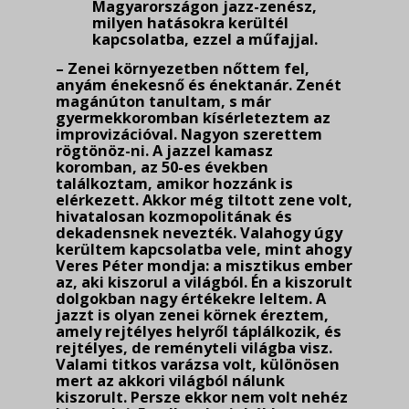
Magyarországon jazz-zenész,
milyen hatásokra kerültél
kapcsolatba, ezzel a műfajjal.
– Zenei környezetben nőttem fel,
anyám énekesnő és énektanár. Zenét
magánúton tanul­tam, s már
gyermekkoromban kísérleteztem az
improvizációval. Nagyon szerettem
rögtönöz-ni. A jazzel kamasz
koromban, az 50-es években
találkoztam, amikor hozzánk is
elérkezett. Ak­kor még tiltott zene volt,
hivatalosan kozmopolitának és
dekadensnek nevezték. Valahogy úgy
kerültem kapcsolatba vele, mint ahogy
Veres Péter mondja: a misztikus ember
az, aki ki­szorul a világból. Én a kiszorult
dolgokban nagy értékekre leltem. A
jazzt is olyan zenei körnek érez­tem,
amely rejtélyes helyről táplálkozik, és
rejtélyes, de reményteli világba visz.
Valami titkos varázsa volt, különösen
mert az akkori világból nálunk
kiszorult. Persze ekkor nem volt nehéz