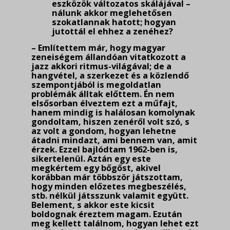
eszközök változatos skálájával –
nálunk akkor meglehető­sen
szokatlannak hatott; hogyan
jutottál el ehhez a zenéhez?
– Említettem már, hogy magyar
zeneiségem állandóan vitatkozott a
jazz akkori ritmus-világával; de a
hangvétel, a szerkezet és a közlendő
szempontjából is megoldatlan
problémák álltak előttem. Én nem
elsősorban élveztem ezt a műfajt,
hanem mindig is halálosan komolynak
gondoltam, hiszen zenéről volt szó, s
az volt a gondom, hogyan lehetne
átadni mindazt, ami bennem van, amit
érzek. Ezzel bajlódtam 1962-ben is,
sikertelenül. Aztán egy este
megkértem egy bőgőst, akivel
korábban már többször játszottam,
hogy minden előzetes megbeszélés,
stb. nélkül játsszunk valamit együtt.
Belement, s akkor este kicsit
boldognak éreztem magam. Ez­után
meg kellett találnom, hogyan lehet ezt