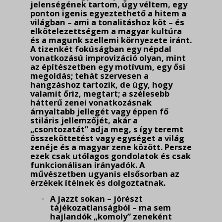
jelenségének tartom, úgy véltem, egy
ponton igenis egyeztethető a hitem a
világban – ami a tonalitáshoz köt – és
elkötelezettségem a magyar kultúra
és a magunk szellemi környezete iránt.
A tizenkét fokúságban egy népdal
vonatkozású improvizáció olyan, mint
az építészetben egy motívum, egy ősi
megoldás; tehát szervesen a
hangzáshoz tartozik, de úgy, hogy
valamit őriz, megtart; a szélesebb
hátterű zenei vonatkozásnak
árnyaltabb jellegét vagy éppen fő
stiláris jellemzőjét, akár a
„csontozatát” adja meg, s így teremt
összeköttetést vagy egységet a világ
zenéje és a magyar zene között. Persze
ezek csak utólagos gondolatok és csak
funkcionálisan irányadók. A
művészetben ugyanis elsősorban az
érzékek ítélnek és dolgoztatnak.
A jazzt sokan – jórészt
tájékozatlanságból – ma sem
hajlandók „komoly” zeneként