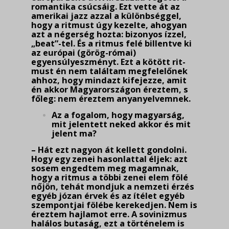
romantika csúcsáig. Ezt vette át az
amerikai jazz azzal a kü­lönbséggel,
hogy a ritmust úgy kezelte, ahogyan
azt a négerség hozta: bizonyos ízzel,
„beat”-tel. És a ritmus felé billentve ki
az európai (görög-római)
egyensúlyeszményt. Ezt a kötött rit­
must én nem találtam megfelelőnek
ahhoz, hogy mindazt kifejezze, amit
én akkor Magyar­or­szágon éreztem, s
főleg: nem éreztem anyanyelvemnek.
Az a fogalom, hogy magyarság,
mit jelentett neked akkor és mit
jelent ma?
– Hát ezt nagyon át kellett gondolni.
Hogy egy zenei hasonlattal éljek: azt
sosem engedtem meg magamnak,
hogy a ritmus a többi zenei elem fölé
nőjön, tehát mondjuk a nemzeti érzés
egyéb józan érvek és az ítélet egyéb
szempontjai fölébe kerekedjen. Nem is
éreztem hajlamot erre. A sovinizmus
halálos butaság, ezt a történelem is