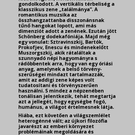
gondolkodott. A vertikális térbeliség a
klasszikus zene „találmánya”. A
roman­tikus muzsika az
összhangzattanba disszonánsnak
tűnő hangokat lopott, ami más
dimenziót adott a zenének. Ezután jött
Schönberg dodekafóniája. Majd még
egy vonulat: Sztravinszkij, Bartók,
Prokofjev, Enescu és mindenekelőtt
Muszorgszkij, akik rátaláltak a
szunnyadó népi hagyományra s
rádöbbentek arra, hogy van egy óriási
anyag, amelynek a belső törvény­
szerűségei mindazt tartalmazzák,
amit az addigi zene képes volt
tudatosítani és törvényszerűen
használni. S mindez a népzenében
tonálisan jelentkezik, tehát megtartja
azt a jellegét, hogy egységbe fogó,
humánus, a világot értelmesnek látja.
Hiába, ezt követően a világszemlélet
heterogénné vált; az újkori filozófia
javarészt az em­beri környezet
problémáinak megoldására és