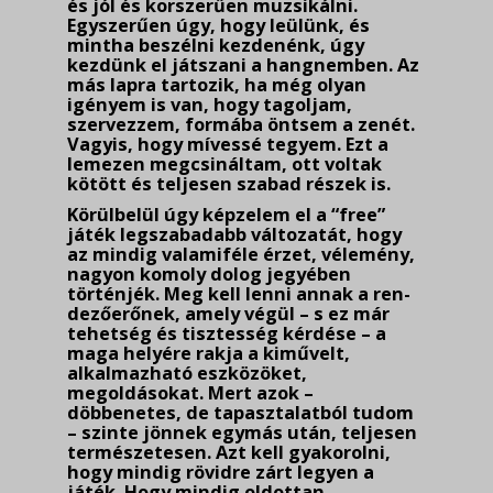
és jól és korszerűen muzsikálni.
Egyszerűen úgy, hogy leülünk, és
mintha beszélni kezdenénk, úgy
kezdünk el játszani a hangnemben. Az
más lapra tartozik, ha még olyan
igényem is van, hogy tagoljam,
szervezzem, formába öntsem a zenét.
Vagyis, hogy mívessé tegyem. Ezt a
lemezen meg­csi­náltam, ott voltak
kötött és teljesen szabad részek is.
Körülbelül úgy képzelem el a “free”
játék legszabadabb változatát, hogy
az mindig valami­féle érzet, vélemény,
nagyon komoly dolog jegyében
történjék. Meg kell lenni annak a ren­
dezőerőnek, amely végül – s ez már
tehetség és tisztesség kérdése – a
maga helyére rakja a kiművelt,
alkalmazható eszközöket,
megoldásokat. Mert azok –
döbbenetes, de tapasztalatból tudom
– szinte jönnek egymás után, teljesen
természetesen. Azt kell gyakorolni,
hogy mindig rövidre zárt legyen a
játék. Hogy mindig oldottan