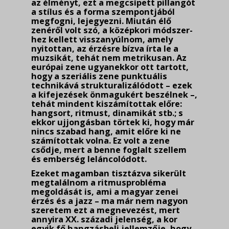
az élményt, ezt a megcsípett pillangót
a stílus és a forma szempontjából
megfogni, lejegyezni. Miután élő
zenéről volt szó, a középkori módszer­
hez kellett visszanyúlnom, amely
nyitottan, az érzésre bízva írta le a
muzsikát, tehát nem met­rikusan. Az
európai zene ugyanekkor ott tartott,
hogy a szeriális zene punktuális
technikává strukturalizálódott – ezek
a kifejezések önmagukért beszélnek –,
tehát mindent kiszámítottak előre:
hangsort, ritmust, dinamikát stb.; s
ekkor ujjongásban törtek ki, hogy már
nincs szabad hang, amit előre ki ne
számítottak volna. Ez volt a zene
csődje, mert a benne foglalt szellem
és emberség leláncolódott.
Ezeket magamban tisztázva sikerült
megtalálnom a ritmusprobléma
megoldását is, ami a magyar zenei
érzés és a jazz – ma már nem nagyon
szeretem ezt a megnevezést, mert
annyira XX. századi jelenség, a kor
egyik fő hangzásbeli jellemzője, hogy