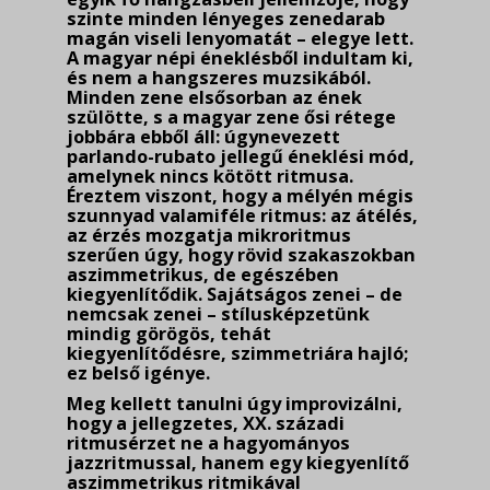
szinte minden lényeges zenedarab
magán viseli lenyomatát – elegye lett.
A magyar népi éneklésből indultam ki,
és nem a hangszeres muzsikából.
Minden zene elsősorban az ének
szülötte, s a magyar zene ősi rétege
jobbára ebből áll: úgynevezett
parlando-rubato jellegű éneklési mód,
amelynek nincs kötött ritmusa.
Éreztem viszont, hogy a mélyén mégis
szunnyad valamiféle ritmus: az átélés,
az érzés mozgatja mikroritmus
szerűen úgy, hogy rövid szakaszokban
aszimmetrikus, de egészében
kiegyenlítődik. Sajátságos zenei – de
nemcsak zenei – stílusképzetünk
mindig görögös, tehát
kiegyenlítődésre, szimmetriára hajló;
ez belső igénye.
Meg kellett tanulni úgy improvizálni,
hogy a jellegzetes, XX. századi
ritmusérzet ne a ha­gyományos
jazzritmussal, hanem egy kiegyenlítő
aszimmetrikus ritmikával