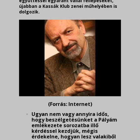
együttessel egyaránt vállal fellé­péseket,
újabban a Kassák Klub zenei műhelyében is
dolgozik.
(Forrás: Internet)
Ugyan nem vagy annyira idős,
hogy beszélgetésünket a Pályám
emlékezete sorozatba illő
kérdéssel kezdjük, mégis
érdekelne, hogyan lesz valakiből