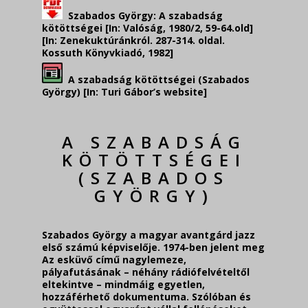
Szabados György: A szabadság
kötöttségei [In: Valóság, 1980/2, 59-64.old]
[In: Zenekuktúránkról. 287-314. oldal.
Kossuth Könyvkiadó, 1982]
A szabadság kötöttségei (Szabados
György) [In: Turi Gábor’s website]
A SZABADSÁG
KÖTÖTTSÉGEI
(SZABADOS
GYÖRGY)
Szabados György a magyar avantgárd jazz
első számú képviselője. 1974-ben jelent meg
Az esküvő című nagylemeze,
pályafutásának – néhány rádiófelvételtől
eltekintve – mind­máig egyetlen,
hozzáférhető dokumentuma. Szólóban és