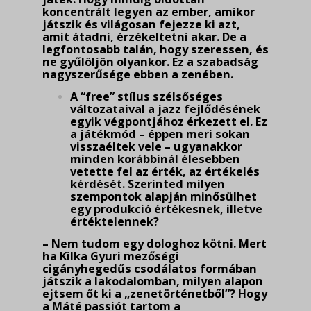
koncentrált legyen az ember, amikor
játszik és világosan fejezze ki azt,
amit átadni, érzékeltetni akar. De a
legfontosabb talán, hogy sze­ressen, és
ne gyűlöljön olyankor. Ez a szabadság
nagyszerűsége ebben a zenében.
A “free” stílus szélsőséges
változataival a jazz fejlődésének
egyik végpontjához érkezett el. Ez
a játékmód – éppen meri sokan
visszaéltek vele – ugyanakkor
minden korábbinál éle­seb­ben
vetette fel az érték, az értékelés
kérdését. Szerinted milyen
szempontok alapján minő­sülhet
egy produkció értékesnek, illetve
értéktelennek?
– Nem tudom egy dologhoz kötni. Mert
ha Kilka Gyuri mezőségi
cigányhegedűs csodá­latos formában
játszik a lakodalomban, milyen alapon
ejtsem őt ki a „zenetörténetből”? Hogy
a Máté passiót tartom a