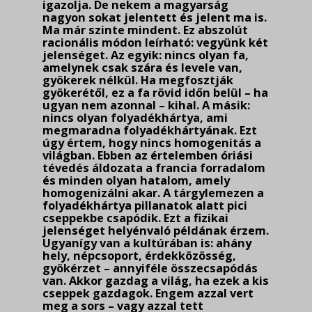
igazolja. De nekem a magyarság
nagyon sokat jelentett és jelent ma is.
Ma már szinte mindent. Ez abszolút
racionális módon leírható: vegyünk két
jelenséget. Az egyik: nincs olyan fa,
amelynek csak szára és levele van,
gyökerek nélkül. Ha megfosztják
gyökerétől, ez a fa rövid időn belül – ha
ugyan nem azonnal – kihal. A másik:
nincs olyan folyadékhártya, ami
megmaradna folyadékhártyának. Ezt
úgy értem, hogy nincs homogenitás a
világban. Ebben az értelemben óriási
tévedés áldozata a francia forradalom
és minden olyan hatalom, amely
homogenizálni akar. A tárgylemezen a
folyadékhártya pilla­natok alatt pici
cseppekbe csapódik. Ezt a fizikai
jelenséget helyénvaló példának érzem.
Ugyan­így van a kultúrában is: ahány
hely, népcsoport, érdekközösség,
gyökérzet – annyiféle összecsa­pódás
van. Akkor gazdag a világ, ha ezek a kis
cseppek gazdagok. Engem azzal vert
meg a sors – vagy azzal tett