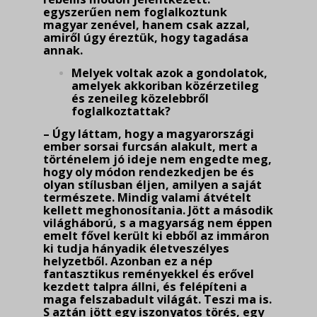
egyszerűen nem foglalkoztunk
magyar zenével, hanem csak azzal,
amiről úgy éreztük, hogy tagadása
annak.
Melyek voltak azok a gondolatok,
amelyek akkoriban közérzetileg
és zeneileg közelebbről
foglalkoztattak?
– Úgy láttam, hogy a magyarországi
ember sorsai furcsán alakult, mert a
történelem jó ideje nem engedte meg,
hogy oly módon rendezkedjen be és
olyan stílusban éljen, amilyen a saját
természete. Mindig valami átvételt
kellett meghonosítania. Jött a második
világháború, s a magyarság nem éppen
emelt fővel került ki ebből az immáron
ki tudja hányadik életveszélyes
helyzetből. Azonban ez a nép
fantasztikus reményekkel és erővel
kezdett talpra állni, és fel­épí­teni a
maga felszabadult világát. Teszi ma is.
S aztán jött egy iszonyatos törés, egy