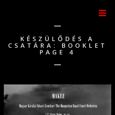
KÉSZÜLŐDÉS A
CSATÁRA: BOOKLET
PAGE 4