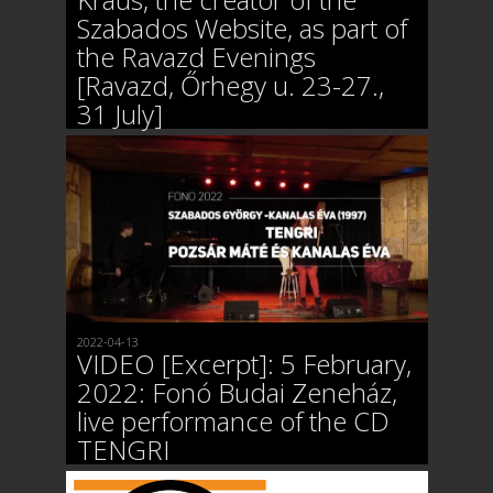
Szabados Website, as part of
the Ravazd Evenings
[Ravazd, Őrhegy u. 23-27.,
31 July]
2022-04-13
VIDEO [Excerpt]: 5 February,
2022: Fonó Budai Zeneház,
live performance of the CD
TENGRI