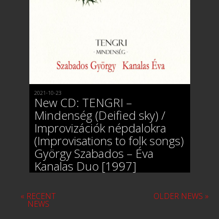
2021-10-23
New CD: TENGRI –
Mindenség (Deified sky) /
Improvizációk népdalokra
(Improvisations to folk songs)
György Szabados – Éva
Kanalas Duo [1997]
« RECENT
OLDER NEWS »
NEWS