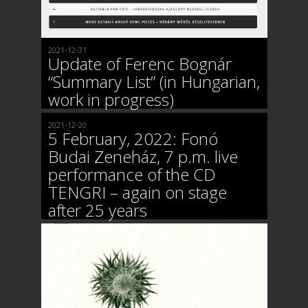
2021-12-31
Update of Ferenc Bognár
“Summary List” (in Hungarian,
work in progress)
2021-12-20
5 February, 2022: Fonó
Budai Zeneház, 7 p.m. live
performance of the CD
TENGRI – again on stage
after 25 years