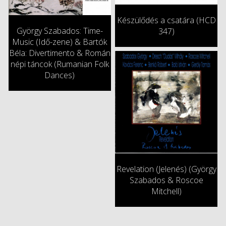
Készülődés a csatára (HCD
György Szabados: Time-
347)
Music (Idő-zene) & Bartók
Béla: Divertimento & Román
népi táncok (Rumanian Folk
Dances)
Revelation (Jelenés) (György
Szabados & Roscoe
Mitchell)