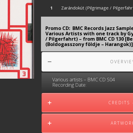
Zarándokút (Pilgrimage / Pilgerfahr
Promo CD: BMC Records Jazz Sampler
Various Artists with one track by 
/ Pilgerfahrt) – from BMC CD 130 [B
(Boldogasszony földje – Harangok)
OVERVIE
Various ‎artists – BMC CD S04
Recording Date:
CREDITS
ARTWORK