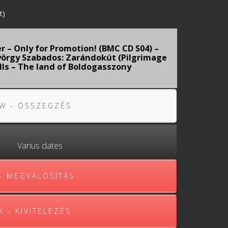
t)
 – Only for Promotion! (BMC CD S04) –
György Szabados: Zarándokút (Pilgrimage
ells – The land of Boldogasszony
]
W - ÖSSZEGZÉS
Varius dates
 - MEGVALÓSÍTÁS
 - KIVITELEZÉS